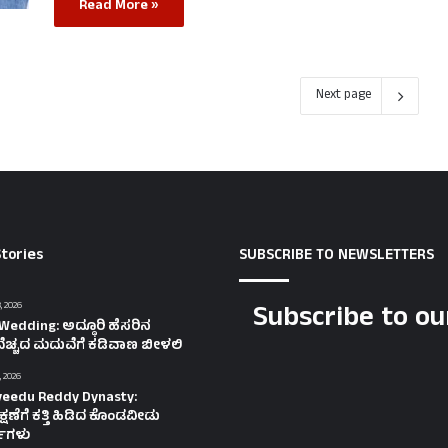
Read More »
Next page
tories
SUBSCRIBE TO NEWSLETTERS
Subscribe to ou
, 2026
Wedding: ಅದ್ಧೂರಿ ಹೆಸರಿನ
ೆಚ್ಚದ ಮದುವೆಗೆ ಕಡಿವಾಣ ಬೀಳಲಿ
, 2026
eedu Reddy Dynasty:
ಷಣೆಗೆ ಕತ್ತಿ ಹಿಡಿದ ಕೊಂಡವೀಡು
ತಿಗಳು