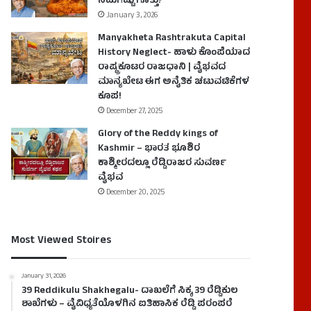
ನಿಮಗೆಷ್ಟು ಗೊತ್ತು?
January 3, 2026
Manyakheta Rashtrakuta Capital
History Neglect- ಹಾಳು ಕೊಂಪೆಯಾದ
ರಾಷ್ಟ್ರಕೂಟರ ರಾಜಧಾನಿ | ವೈಭವದ
ಮಾನ್ಯಖೇಟ ಈಗ ಅನೈತಿಕ ಚಟುವಟಿಕೆಗಳ
ಕೂಪ!
December 27, 2025
Glory of the Reddy kings of
Kashmir – ಭಾರತ ಭೂಶಿರ
ಕಾಶ್ಮೀರದಲ್ಲೂ ರೆಡ್ಡಿರಾಜರ ಸುವರ್ಣ
ವೈಭವ
December 20, 2025
Most Viewed Stoires
January 31, 2026
39 Reddikulu Shakhegalu- ದಾಖಲೆಗೆ ಸಿಕ್ಕ 39 ರೆಡ್ಡಿಕುಲ
ಶಾಖೆಗಳು – ವೈವಿಧ್ಯತೆಯೊಳಗಿನ ಐತಿಹಾಸಿಕ ರೆಡ್ಡಿ ಪರಂಪರೆ