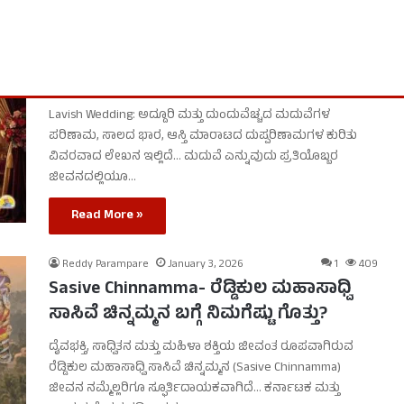
Reddy Parampare
February 28, 2026
0
206
Lavish Wedding: ಅದ್ಧೂರಿ ಹೆಸರಿನ
ದುಂದುವೆಚ್ಚದ ಮದುವೆಗೆ ಕಡಿವಾಣ ಬೀಳಲಿ
Lavish Wedding: ಅದ್ದೂರಿ ಮತ್ತು ದುಂದುವೆಚ್ಚದ ಮದುವೆಗಳ
ಪರಿಣಾಮ, ಸಾಲದ ಭಾರ, ಆಸ್ತಿ ಮಾರಾಟದ ದುಷ್ಪರಿಣಾಮಗಳ ಕುರಿತು
ವಿವರವಾದ ಲೇಖನ ಇಲ್ಲಿದೆ… ಮದುವೆ ಎನ್ನುವುದು ಪ್ರತಿಯೊಬ್ಬರ
ಜೀವನದಲ್ಲಿಯೂ…
Read More »
Reddy Parampare
January 3, 2026
1
409
Sasive Chinnamma- ರೆಡ್ಡಿಕುಲ ಮಹಾಸಾಧ್ವಿ
ಸಾಸಿವೆ ಚಿನ್ನಮ್ಮನ ಬಗ್ಗೆ ನಿಮಗೆಷ್ಟು ಗೊತ್ತು?
ದೈವಭಕ್ತಿ, ಸಾಧ್ವಿತನ ಮತ್ತು ಮಹಿಳಾ ಶಕ್ತಿಯ ಜೀವಂತ ರೂಪವಾಗಿರುವ
ರೆಡ್ಡಿಕುಲ ಮಹಾಸಾಧ್ವಿ ಸಾಸಿವೆ ಚಿನ್ನಮ್ಮನ (Sasive Chinnamma)
ಜೀವನ ನಮ್ಮೆಲ್ಲರಿಗೂ ಸ್ಫೂರ್ತಿದಾಯಕವಾಗಿದೆ… ಕರ್ನಾಟಕ ಮತ್ತು