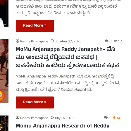
ವೇಮನರು ಅಪ್ಪಟ ಮಾನವತೆಯ ಕವಿ. ಅವರ ಪದ್ಯಗಳಲ್ಲಿ ನಿತ್ಯಸತ್ಯಗಳಿವೆ.
ಆ ಪದ್ಯಗಳು ಕಾಲ, ಭಾಷೆ, ಧರ್ಮಗಳ ಗಡಿಗಳನ್ನು ಮೀರಿ ವಿಶ್ವಸಂದೇಶ
ಸಾರುತ್ತವೆ. ಆದ್ದರಿಂದಲೇ ವೇಮನ ಇಂದು ‘ವಿಶ್ವಕವಿ…
Read More »
Reddy Parampare
October 22, 2025
0
131
MoMu Anjanappa Reddy Janapath- ಮೊ
ಮು ಆಂಜನಪ್ಪ ರೆಡ್ಡಿಯವರ ಜನಪಥ |
ಜನಸೇವೆಯ ಹಾದಿಯ ಪ್ರೇರಣಾದಾಯಕ ಕಥನ
MoMu Anjanappa Reddy Janapath: ಮೊ.ಮು. ಆಂಜನಪ್ಪ ರೆಡ್ಡಿ
ಎಂಬ ಹೆಸರು ಇಂದಿನ ಯುವ ಪೀಳಿಗೆಯ ಮನಸ್ಸಿನಲ್ಲಿ ಉತ್ಸಾಹ, ಚಿಂತನೆ,
ಮತ್ತು ಕ್ರಿಯಾಶೀಲತೆಗೆ ಪ್ರೇರಣೆ ನೀಡುವ ಶಬ್ದವಾಗಿದೆ.…
Read More »
Reddy Parampare
July 17, 2025
2
681
Momu Anjanappa Research of Reddy