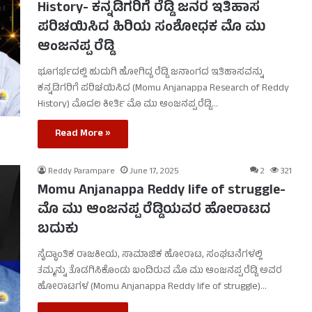
History- ಕನ್ನಡಿಗರಿಗೆ ರೆಡ್ಡಿ ಜನರ ಇತಿಹಾಸ
ಪರಿಚಯಿಸಿದ ಹಿರಿಯ ಸಂಶೋಧಕ ಮೊ ಮು
ಆಂಜನಪ್ಪ ರೆಡ್ಡಿ
ಭೂಗರ್ಭದಲ್ಲಿ ಹುದುಗಿ ಹೋಗಿದ್ದ ರೆಡ್ಡಿ ಜನಾಂಗದ ಇತಿಹಾಸವನ್ನು
ಕನ್ನಡಿಗರಿಗೆ ಪರಿಚಯಿಸಿದ (Momu Anjanappa Research of Reddy
History) ಮೊದಲ ಕೀರ್ತಿ ಮೊ ಮು ಆಂಜನಪ್ಪ ರೆಡ್ಡಿ…
Read More »
Reddy Parampare
June 17, 2025
2
321
Momu Anjanappa Reddy life of struggle-
ಮೊ ಮು ಆಂಜನಪ್ಪ ರೆಡ್ಡಿಯವರ ಹೋರಾಟದ
ಬದುಕು
ಸೈದ್ಧಾಂತಿಕ ರಾಜಕೀಯ, ಸಾಮಾಜಿಕ ಹೋರಾಟ, ಸಂಘಟನೆಗಳಲ್ಲಿ
ತಮ್ಮನ್ನು ತೊಡಗಿಸಿಕೊಂಡು ಬಂದಿರುವ ಮೊ ಮು ಆಂಜನಪ್ಪ ರೆಡ್ಡಿ ಅವರ
ಹೋರಾಟಗಳ (Momu Anjanappa Reddy life of struggle)…