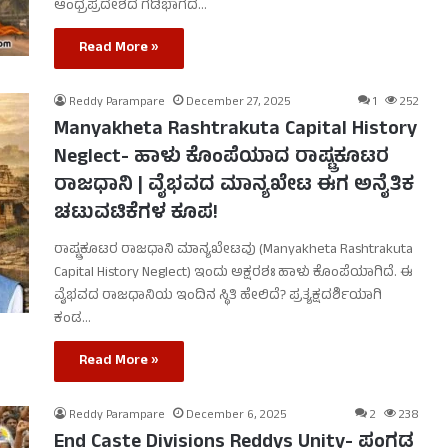
ಆಂಧ್ರಪ್ರದೇಶದ ಗಡಿಭಾಗದ…
Read More »
Reddy Parampare
December 27, 2025
1
252
Manyakheta Rashtrakuta Capital History
Neglect- ಹಾಳು ಕೊಂಪೆಯಾದ ರಾಷ್ಟ್ರಕೂಟರ
ರಾಜಧಾನಿ | ವೈಭವದ ಮಾನ್ಯಖೇಟ ಈಗ ಅನೈತಿಕ
ಚಟುವಟಿಕೆಗಳ ಕೂಪ!
ರಾಷ್ಟ್ರಕೂಟರ ರಾಜಧಾನಿ ಮಾನ್ಯಖೇಟವು (Manyakheta Rashtrakuta
Capital History Neglect) ಇಂದು ಅಕ್ಷರಶಃ ಹಾಳು ಕೊಂಪೆಯಾಗಿದೆ. ಈ
ವೈಭವದ ರಾಜಧಾನಿಯ ಇಂದಿನ ಸ್ಥಿತಿ ಹೇಲಿದೆ? ಪ್ರತ್ಯಕ್ಷದರ್ಶಿಯಾಗಿ
ಕಂಡ…
Read More »
Reddy Parampare
December 6, 2025
2
238
End Caste Divisions Reddys Unity- ಪಂಗಡ