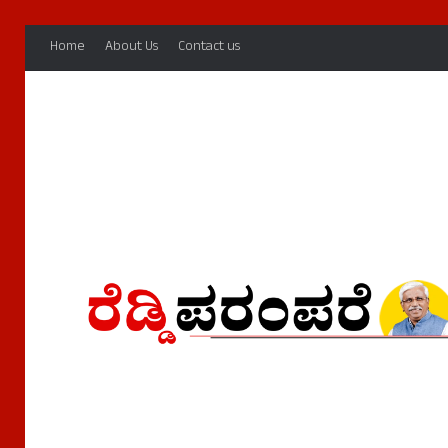
Home
About Us
Contact us
Home
/
News
News