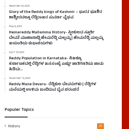
December 20, 2025
Glory of the Reddy kings of Kashmir – ಭಾರತ ಭೂಶಿರ
ಕಾಶ್ಮೀರದಲ್ಲೂ ರೆಡ್ಡಿರಾಜರ ಸುವರ್ಣ ವೈಭವ
May 8, 2025
Hemareddy Mallamma History- ಸ್ತ್ರೀಕುಲದ ಸ್ಫೂರ್ತಿ
ದೇವತೆ ಮಾಹಾಸಾಧ್ವಿ ಹೇಮರೆಡ್ಡಿ ಮಲ್ಲಮ್ಮ | ಹೇಮರೆಡ್ಡಿ ಮಲ್ಲಮ್ಮ
ಜಯಂತಿಯ ಶುಭಾಶಯಗಳು
April 19, 2025
Reddy Population in Karnataka- ನಿಜಕ್ಕೂ
ಕರ್ನಾಟಕದಲ್ಲಿ ರೆಡ್ಡಿಗಳ ಜನಸಂಖ್ಯೆ ಎಷ್ಟು? ಜಾತಿಗಣತಿಯ ಜಾಡು
ಹಿಡಿದು…
November 15, 2025
Reddy Mane Devaru- ರೆಡ್ಡಿಕುಲ ದೇವರುಗಳು | ರೆಡ್ಡಿಗಳ
ಮನೆಯಲ್ಲಿ ಉಳಿದು ಬಂದಿರುವ ದೈವ ಪರಂಪರೆ
Populer Topics
History
25