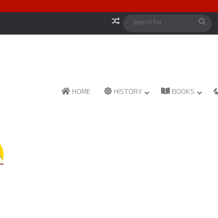
Random Article
Sea
for
HOME
HISTORY
BOOKS