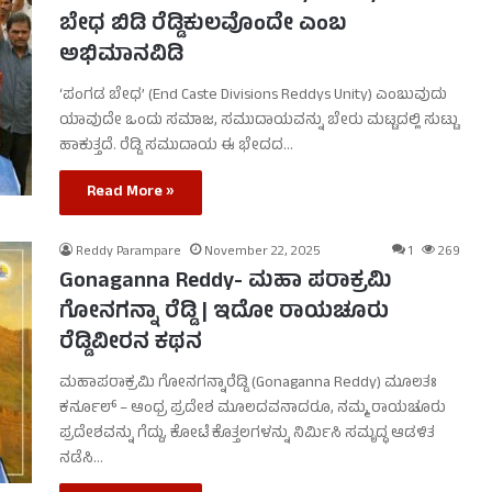
ಬೇಧ ಬಿಡಿ ರೆಡ್ಡಿಕುಲವೊಂದೇ ಎಂಬ
ಅಭಿಮಾನವಿಡಿ
‘ಪಂಗಡ ಬೇಧ’ (End Caste Divisions Reddys Unity) ಎಂಬುವುದು
ಯಾವುದೇ ಒಂದು ಸಮಾಜ, ಸಮುದಾಯವನ್ನು ಬೇರು ಮಟ್ಟದಲ್ಲಿ ಸುಟ್ಟು
ಹಾಕುತ್ತದೆ. ರೆಡ್ಡಿ ಸಮುದಾಯ ಈ ಭೇದದ…
Read More »
Reddy Parampare
November 22, 2025
1
269
Gonaganna Reddy- ಮಹಾ ಪರಾಕ್ರಮಿ
ಗೋನಗನ್ನಾ ರೆಡ್ಡಿ | ಇದೋ ರಾಯಚೂರು
ರೆಡ್ಡಿವೀರನ ಕಥನ
ಮಹಾಪರಾಕ್ರಮಿ ಗೋನಗನ್ನಾರೆಡ್ಡಿ (Gonaganna Reddy) ಮೂಲತಃ
ಕರ್ನೂಲ್ – ಆಂಧ್ರ ಪ್ರದೇಶ ಮೂಲದವನಾದರೂ, ನಮ್ಮ ರಾಯಚೂರು
ಪ್ರದೇಶವನ್ನು ಗೆದ್ದು, ಕೋಟೆ ಕೊತ್ತಲಗಳನ್ನು ನಿರ್ಮಿಸಿ ಸಮೃದ್ಧ ಆಡಳಿತ
ನಡೆಸಿ…