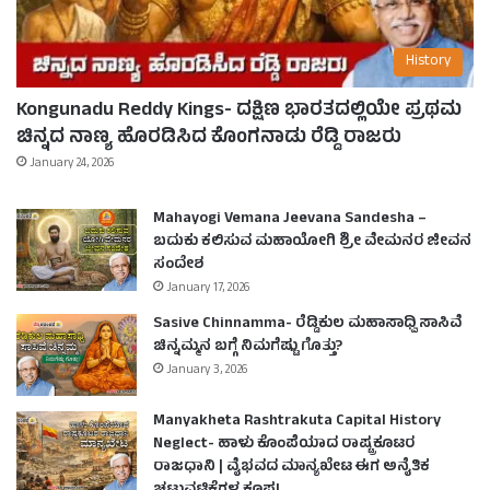
History
Kongunadu Reddy Kings- ದಕ್ಷಿಣ ಭಾರತದಲ್ಲಿಯೇ ಪ್ರಥಮ
ಚಿನ್ನದ ನಾಣ್ಯ ಹೊರಡಿಸಿದ ಕೊಂಗನಾಡು ರೆಡ್ಡಿ ರಾಜರು
January 24, 2026
Mahayogi Vemana Jeevana Sandesha –
ಬದುಕು ಕಲಿಸುವ ಮಹಾಯೋಗಿ ಶ್ರೀ ವೇಮನರ ಜೀವನ
ಸಂದೇಶ
January 17, 2026
Sasive Chinnamma- ರೆಡ್ಡಿಕುಲ ಮಹಾಸಾಧ್ವಿ ಸಾಸಿವೆ
ಚಿನ್ನಮ್ಮನ ಬಗ್ಗೆ ನಿಮಗೆಷ್ಟು ಗೊತ್ತು?
January 3, 2026
Manyakheta Rashtrakuta Capital History
Neglect- ಹಾಳು ಕೊಂಪೆಯಾದ ರಾಷ್ಟ್ರಕೂಟರ
ರಾಜಧಾನಿ | ವೈಭವದ ಮಾನ್ಯಖೇಟ ಈಗ ಅನೈತಿಕ