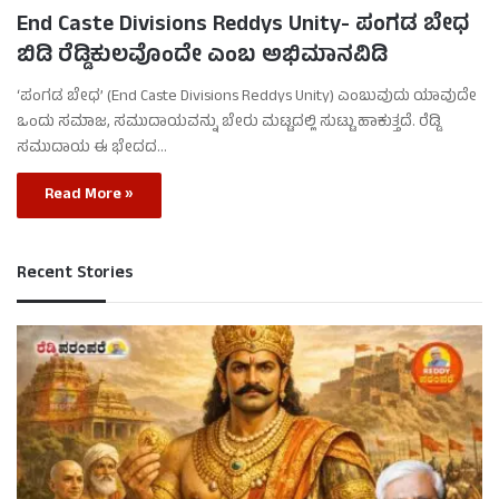
End Caste Divisions Reddys Unity- ಪಂಗಡ ಬೇಧ
ಬಿಡಿ ರೆಡ್ಡಿಕುಲವೊಂದೇ ಎಂಬ ಅಭಿಮಾನವಿಡಿ
‘ಪಂಗಡ ಬೇಧ’ (End Caste Divisions Reddys Unity) ಎಂಬುವುದು ಯಾವುದೇ
ಒಂದು ಸಮಾಜ, ಸಮುದಾಯವನ್ನು ಬೇರು ಮಟ್ಟದಲ್ಲಿ ಸುಟ್ಟು ಹಾಕುತ್ತದೆ. ರೆಡ್ಡಿ
ಸಮುದಾಯ ಈ ಭೇದದ…
Read More »
Recent Stories