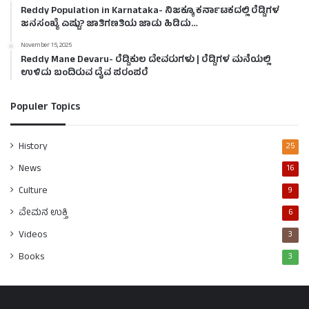
Reddy Population in Karnataka- ನಿಜಕ್ಕೂ ಕರ್ನಾಟಕದಲ್ಲಿ ರೆಡ್ಡಿಗಳ
ಜನಸಂಖ್ಯೆ ಎಷ್ಟು? ಜಾತಿಗಣತಿಯ ಜಾಡು ಹಿಡಿದು…
November 15, 2025
Reddy Mane Devaru- ರೆಡ್ಡಿಕುಲ ದೇವರುಗಳು | ರೆಡ್ಡಿಗಳ ಮನೆಯಲ್ಲಿ
ಉಳಿದು ಬಂದಿರುವ ದೈವ ಪರಂಪರೆ
Populer Topics
History
25
News
16
Culture
9
ವೇಮನ ಉಕ್ತಿ
6
Videos
3
Books
3