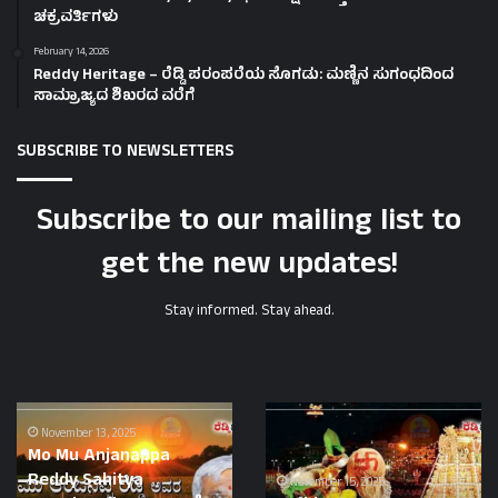
ಚಕ್ರವರ್ತಿಗಳು
February 14, 2026
Reddy Heritage – ರೆಡ್ಡಿ ಪರಂಪರೆಯ ಸೊಗಡು: ಮಣ್ಣಿನ ಸುಗಂಧದಿಂದ
ಸಾಮ್ರಾಜ್ಯದ ಶಿಖರದ ವರೆಗೆ
SUBSCRIBE TO NEWSLETTERS
Subscribe to our mailing list to
get the new updates!
Stay informed. Stay ahead.
Mo
Reddy
Mu
November 13, 2025
Mane
Mo Mu Anjanappa
Anjanappa
Devaru-
Reddy Sahitya
Reddy
ರೆಡ್ಡಿಕುಲ
November 15, 2025