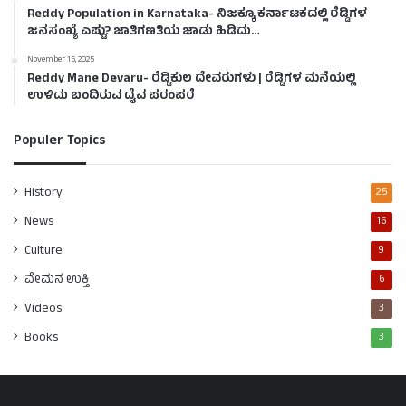
Reddy Population in Karnataka- ನಿಜಕ್ಕೂ ಕರ್ನಾಟಕದಲ್ಲಿ ರೆಡ್ಡಿಗಳ
ಜನಸಂಖ್ಯೆ ಎಷ್ಟು? ಜಾತಿಗಣತಿಯ ಜಾಡು ಹಿಡಿದು…
November 15, 2025
Reddy Mane Devaru- ರೆಡ್ಡಿಕುಲ ದೇವರುಗಳು | ರೆಡ್ಡಿಗಳ ಮನೆಯಲ್ಲಿ
ಉಳಿದು ಬಂದಿರುವ ದೈವ ಪರಂಪರೆ
Populer Topics
History
25
News
16
Culture
9
ವೇಮನ ಉಕ್ತಿ
6
Videos
3
Books
3