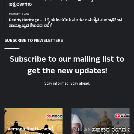
ಚಕ್ರವರ್ತಿಗಳು
February 14, 2026
Reddy Heritage – ರೆಡ್ಡಿ ಪರಂಪರೆಯ ಸೊಗಡು: ಮಣ್ಣಿನ ಸುಗಂಧದಿಂದ
ಸಾಮ್ರಾಜ್ಯದ ಶಿಖರದ ವರೆಗೆ
SUBSCRIBE TO NEWSLETTERS
Subscribe to our mailing list to
get the new updates!
Stay informed. Stay ahead.
Vemana
K.H.
Neeti-
Patil-
ನಾಲಿಗೆ,
ಸಹಕಾರ
March 1, 2025
Vemana Neeti-ನಾಲಿಗೆ,
ಹೃದಯವನ್ನು
ಭೀಷ್ಮ
March 14, 2025