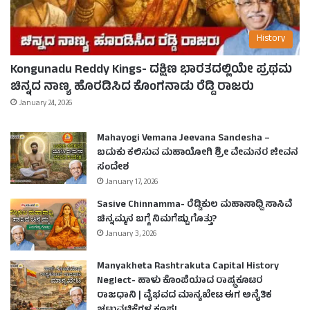
History
Kongunadu Reddy Kings- ದಕ್ಷಿಣ ಭಾರತದಲ್ಲಿಯೇ ಪ್ರಥಮ
ಚಿನ್ನದ ನಾಣ್ಯ ಹೊರಡಿಸಿದ ಕೊಂಗನಾಡು ರೆಡ್ಡಿ ರಾಜರು
January 24, 2026
Mahayogi Vemana Jeevana Sandesha –
ಬದುಕು ಕಲಿಸುವ ಮಹಾಯೋಗಿ ಶ್ರೀ ವೇಮನರ ಜೀವನ
ಸಂದೇಶ
January 17, 2026
Sasive Chinnamma- ರೆಡ್ಡಿಕುಲ ಮಹಾಸಾಧ್ವಿ ಸಾಸಿವೆ
ಚಿನ್ನಮ್ಮನ ಬಗ್ಗೆ ನಿಮಗೆಷ್ಟು ಗೊತ್ತು?
January 3, 2026
Manyakheta Rashtrakuta Capital History
Neglect- ಹಾಳು ಕೊಂಪೆಯಾದ ರಾಷ್ಟ್ರಕೂಟರ
ರಾಜಧಾನಿ | ವೈಭವದ ಮಾನ್ಯಖೇಟ ಈಗ ಅನೈತಿಕ