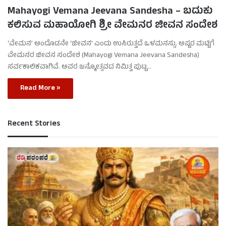
Mahayogi Vemana Jeevana Sandesha – ಬದುಕು
ಕಲಿಸುವ ಮಹಾಯೋಗಿ ಶ್ರೀ ವೇಮನರ ಜೀವನ ಸಂದೇಶ
‘ವೇಮನ’ ಅಂದೊಡನೇ ‘ಜೀವನ’ ಎಂದು ಉಸಿರುತ್ತದೆ ಒಳಮನಸ್ಸು. ಅಷ್ಟರ ಮಟ್ಟಿಗೆ
ವೇಮನರ ಜೀವನ ಸಂದೇಶ (Mahayogi Vemana Jeevana Sandesha)
ಸರ್ವಕಾಲಿಕವಾಗಿವೆ. ಅವರ ಜನ್ಮೋತ್ಸವದ ನಿಮಿತ್ತ ಪುಟ್ಟ…
Read More »
Recent Stories