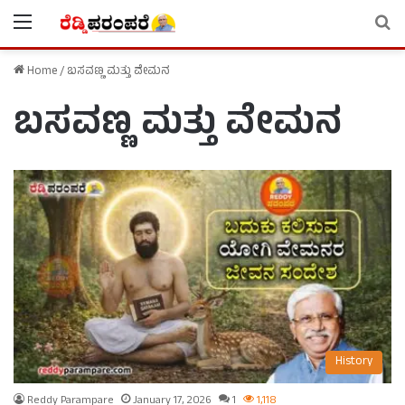
Menu
Se
Home
/
ಬಸವಣ್ಣ ಮತ್ತು ವೇಮನ
ಬಸವಣ್ಣ ಮತ್ತು ವೇಮನ
History
Reddy Parampare
January 17, 2026
1
1,118