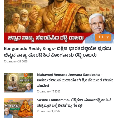
History
Kongunadu Reddy Kings- ದಕ್ಷಿಣ ಭಾರತದಲ್ಲಿಯೇ ಪ್ರಥಮ
ಚಿನ್ನದ ನಾಣ್ಯ ಹೊರಡಿಸಿದ ಕೊಂಗನಾಡು ರೆಡ್ಡಿ ರಾಜರು
January 24, 2026
Mahayogi Vemana Jeevana Sandesha –
ಬದುಕು ಕಲಿಸುವ ಮಹಾಯೋಗಿ ಶ್ರೀ ವೇಮನರ ಜೀವನ
ಸಂದೇಶ
January 17, 2026
Sasive Chinnamma- ರೆಡ್ಡಿಕುಲ ಮಹಾಸಾಧ್ವಿ ಸಾಸಿವೆ
ಚಿನ್ನಮ್ಮನ ಬಗ್ಗೆ ನಿಮಗೆಷ್ಟು ಗೊತ್ತು?
January 3, 2026