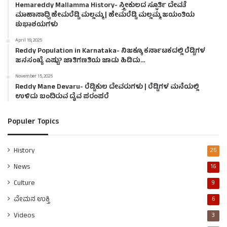
Hemareddy Mallamma History- ಸ್ತ್ರೀಕುಲದ ಸ್ಫೂರ್ತಿ ದೇವತೆ
ಮಾಹಾಸಾಧ್ವಿ ಹೇಮರೆಡ್ಡಿ ಮಲ್ಲಮ್ಮ | ಹೇಮರೆಡ್ಡಿ ಮಲ್ಲಮ್ಮ ಜಯಂತಿಯ
ಶುಭಾಶಯಗಳು
April 19, 2025
Reddy Population in Karnataka- ನಿಜಕ್ಕೂ ಕರ್ನಾಟಕದಲ್ಲಿ ರೆಡ್ಡಿಗಳ
ಜನಸಂಖ್ಯೆ ಎಷ್ಟು? ಜಾತಿಗಣತಿಯ ಜಾಡು ಹಿಡಿದು…
November 15, 2025
Reddy Mane Devaru- ರೆಡ್ಡಿಕುಲ ದೇವರುಗಳು | ರೆಡ್ಡಿಗಳ ಮನೆಯಲ್ಲಿ
ಉಳಿದು ಬಂದಿರುವ ದೈವ ಪರಂಪರೆ
Populer Topics
History
25
News
16
Culture
9
ವೇಮನ ಉಕ್ತಿ
6
Videos
3