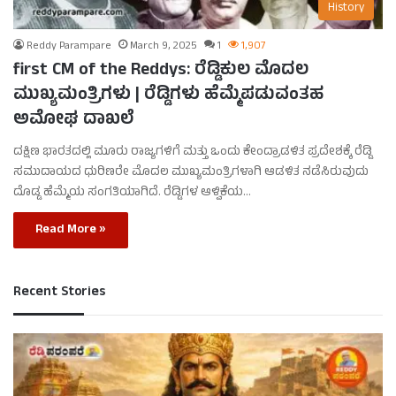
History
Reddy Parampare
March 9, 2025
1
1,907
first CM of the Reddys: ರೆಡ್ಡಿಕುಲ ಮೊದಲ
ಮುಖ್ಯಮಂತ್ರಿಗಳು | ರೆಡ್ಡಿಗಳು ಹೆಮ್ಮೆಪಡುವಂತಹ
ಅಮೋಘ ದಾಖಲೆ
ದಕ್ಷಿಣ ಭಾರತದಲ್ಲಿ ಮೂರು ರಾಜ್ಯಗಳಿಗೆ ಮತ್ತು ಒಂದು ಕೇಂದ್ರಾಡಳಿತ ಪ್ರದೇಶಕ್ಕೆ ರೆಡ್ಡಿ
ಸಮುದಾಯದ ಧುರಿಣರೇ ಮೊದಲ ಮುಖ್ಯಮಂತ್ರಿಗಳಾಗಿ ಆಡಳಿತ ನಡೆಸಿರುವುದು
ದೊಡ್ಡ ಹೆಮ್ಮೆಯ ಸಂಗತಿಯಾಗಿದೆ. ರೆಡ್ಡಿಗಳ ಆಳ್ವಿಕೆಯ…
Read More »
Recent Stories