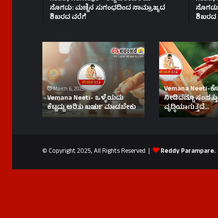
ಸೊಗಡು: ಮಣ್ಣಿನ ಸುಗಂಧದಿಂದ ಸಾಮ್ರಾಜ್ಯದ
ಸೊಗಡು:
ಶಿಖರದ ವರೆಗೆ
ಶಿಖರದ 
Vemana
Vemana
Neeti-
Neeti-
ಒಳ್ಳೆಯದು
ಕೊಟ್ಟು
ಕೆಟ್ಟದ್ದು
ಕೆಟ್ಟವರಿಲ್ಲ
March 1, 2025
ಅರಿತು
|
Vemana Neeti-ಕೊಟ್ಟು
March 6, 2025
ಖರ್ಚು
ನೀಡಿದಷ್ಟೂ
Vemana Neeti- ಒಳ್ಳೆಯದು
ನೀಡಿದಷ್ಟೂ ಸಂಪತ್ತು
ಕೆಟ್ಟದ್ದು ಅರಿತು ಖರ್ಚು ಮಾಡಬೇಕು
ವೃದ್ಧಿಯಾಗುತ್ತದೆ…
ಮಾಡಬೇಕು
ಸಂಪತ್ತು
ವೃದ್ಧಿಯಾಗುತ್ತದೆ…
© Copyright 2025, All Rights Reserved |
Reddy Parampare.