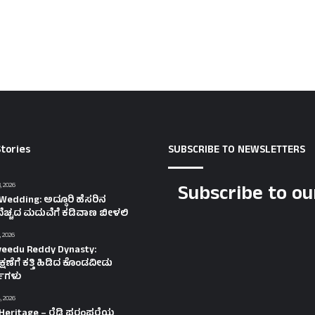
tories
SUBSCRIBE TO NEWSLETTERS
Subscribe to ou
, 2026
Wedding: ಅದ್ಧೂರಿ ಹೆಸರಿನ
ೆಚ್ಚದ ಮದುವೆಗೆ ಕಡಿವಾಣ ಬೀಳಲಿ
, 2026
eedu Reddy Dynasty:
ಷಣೆಗೆ ಕತ್ತಿ ಹಿಡಿದ ಕೊಂಡವೀಡು
ತಿಗಳು
, 2026
Heritage – ರೆಡ್ಡಿ ಪರಂಪರೆಯ