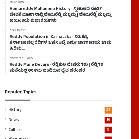
May 8, 2025
Hemareddy Mallamma History- ಸ್ತ್ರೀಕುಲದ ಸ್ಫೂರ್ತಿ
ದೇವತೆ ಮಾಹಾಸಾಧ್ವಿ ಹೇಮರೆಡ್ಡಿ ಮಲ್ಲಮ್ಮ | ಹೇಮರೆಡ್ಡಿ ಮಲ್ಲಮ್ಮ
ಜಯಂತಿಯ ಶುಭಾಶಯಗಳು
April 19, 2025
Reddy Population in Karnataka- ನಿಜಕ್ಕೂ
ಕರ್ನಾಟಕದಲ್ಲಿ ರೆಡ್ಡಿಗಳ ಜನಸಂಖ್ಯೆ ಎಷ್ಟು? ಜಾತಿಗಣತಿಯ ಜಾಡು
ಹಿಡಿದು…
November 15, 2025
Reddy Mane Devaru- ರೆಡ್ಡಿಕುಲ ದೇವರುಗಳು | ರೆಡ್ಡಿಗಳ
ಮನೆಯಲ್ಲಿ ಉಳಿದು ಬಂದಿರುವ ದೈವ ಪರಂಪರೆ
Populer Topics
History
25
News
16
Culture
9