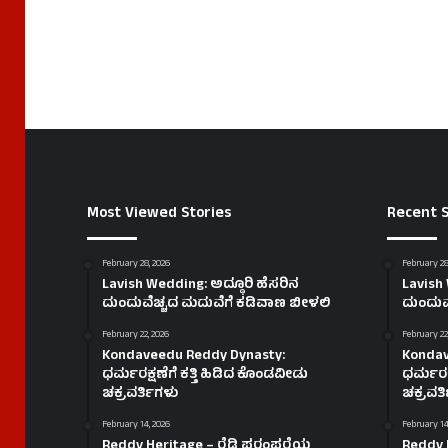
Most Viewed Stories
Recent S
February 28, 2026
February 28
Lavish Wedding: ಅದ್ಧೂರಿ ಹೆಸರಿನ
Lavish 
ದುಂದುವೆಚ್ಚದ ಮದುವೆಗೆ ಕಡಿವಾಣ ಬೀಳಲಿ
ದುಂದುವ
February 22, 2026
February 22
Kondaveedu Reddy Dynasty:
Kondav
ಧರ್ಮರಕ್ಷಣೆಗೆ ಕತ್ತಿ ಹಿಡಿದ ಕೊಂಡವೀಡು
ಧರ್ಮರಕ್
ಚಕ್ರವರ್ತಿಗಳು
ಚಕ್ರವರ್
February 14, 2026
February 14
Reddy Heritage – ರೆಡ್ಡಿ ಪರಂಪರೆಯ
Reddy 