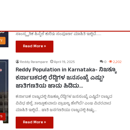
ರೆಡ್ಡಿಕುಲ ಶಾಖೆಗಳು – ವೈವಿಧ್ಯತೆಯೊಳಗಿನ
ಐತಿಹಾಸಿಕ ರೆಡ್ಡಿ ಪರಂಪರೆ
ರೆಡ್ಡಿ ಸಮುದಾಯದ ದಾಖಲಾಗಿರುವ 39 ಶಾಖೆಗಳು (39 Reddikulu
Shakhegalu), ಅವುಗಳ ಇತಿಹಾಸ, ವೈವಿಧ್ಯತೆ, ವೃತ್ತಿ, ಧಾರ್ಮಿಕ ಹಾಗೂ
ಸಾಂಸ್ಕೃತಿಕ ಹಿನ್ನೆಲೆ ಕುರಿತು ಸಂಪೂರ್ಣ ಮಾಹಿತಿ ಇಲ್ಲಿದೆ……
ry
Read More »
Reddy Parampare
April 19, 2025
0
2,202
Reddy Population in Karnataka- ನಿಜಕ್ಕೂ
ಕರ್ನಾಟಕದಲ್ಲಿ ರೆಡ್ಡಿಗಳ ಜನಸಂಖ್ಯೆ ಎಷ್ಟು?
ಜಾತಿಗಣತಿಯ ಜಾಡು ಹಿಡಿದು…
ಕರ್ನಾಟಕ ರಾಜ್ಯದಲ್ಲಿ ನಿಜಕ್ಕೂ ರೆಡ್ಡಿಗಳ ಜನಸಂಖ್ಯೆ ಎಷ್ಟಿದೆ? ರಾಜ್ಯದ
ವಿವಿಧ ಜಿಲ್ಲೆ, ತಾಲ್ಲೂಕುವಾರು ಪ್ರಾಬಲ್ಯ ಹೇಗಿದೆ? ಎಂಬ ವಿವರವಾದ
ಮಾಹಿತಿ ಇಲ್ಲಿದೆ… ಜಾತಿ ಜನಗಣತಿಯು ರಾಜ್ಯದಲ್ಲಿ ಕಿಚ್ಚು…
ws
Read More »