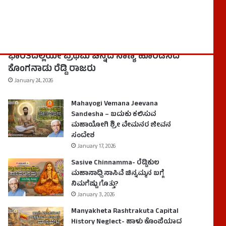
History
Kongunadu Reddy Kings- ದಕ್ಷಿಣ
ಭಾರತದಲ್ಲಿಯೇ ಪ್ರಥಮ ಚಿನ್ನದ ನಾಣ್ಯ ಹೊರಡಿಸಿದ
ಕೊಂಗನಾಡು ರೆಡ್ಡಿ ರಾಜರು
January 24, 2026
Mahayogi Vemana Jeevana
Sandesha – ಬದುಕು ಕಲಿಸುವ
ಮಹಾಯೋಗಿ ಶ್ರೀ ವೇಮನರ ಜೀವನ
ಸಂದೇಶ
January 17, 2026
Sasive Chinnamma- ರೆಡ್ಡಿಕುಲ
ಮಹಾಸಾಧ್ವಿ ಸಾಸಿವೆ ಚಿನ್ನಮ್ಮನ ಬಗ್ಗೆ
ನಿಮಗೆಷ್ಟು ಗೊತ್ತು?
January 3, 2026
Manyakheta Rashtrakuta Capital
History Neglect- ಹಾಳು ಕೊಂಪೆಯಾದ