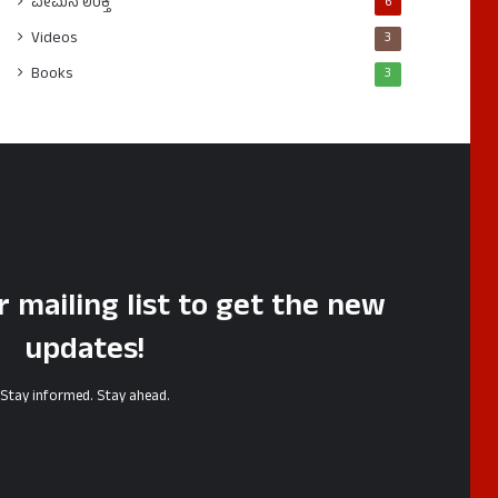
ವೇಮನ ಉಕ್ತಿ
6
Videos
3
Books
3
r mailing list to get the new
updates!
Stay informed. Stay ahead.