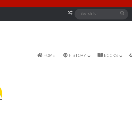
Random Article
Sea
for
HOME
HISTORY
BOOKS
Reddy Parampare
January 31, 2026
1
5,386
39 Reddikulu Shakhegalu- ದಾಖಲೆಗೆ ಸಿಕ್ಕ 39