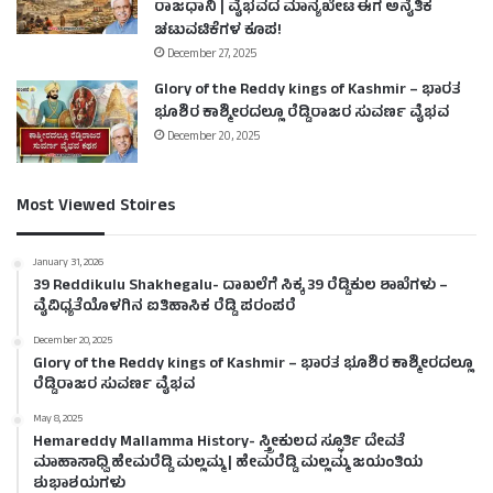
ರಾಜಧಾನಿ | ವೈಭವದ ಮಾನ್ಯಖೇಟ ಈಗ ಅನೈತಿಕ
ಚಟುವಟಿಕೆಗಳ ಕೂಪ!
December 27, 2025
Glory of the Reddy kings of Kashmir – ಭಾರತ
ಭೂಶಿರ ಕಾಶ್ಮೀರದಲ್ಲೂ ರೆಡ್ಡಿರಾಜರ ಸುವರ್ಣ ವೈಭವ
December 20, 2025
Most Viewed Stoires
January 31, 2026
39 Reddikulu Shakhegalu- ದಾಖಲೆಗೆ ಸಿಕ್ಕ 39 ರೆಡ್ಡಿಕುಲ ಶಾಖೆಗಳು –
ವೈವಿಧ್ಯತೆಯೊಳಗಿನ ಐತಿಹಾಸಿಕ ರೆಡ್ಡಿ ಪರಂಪರೆ
December 20, 2025
Glory of the Reddy kings of Kashmir – ಭಾರತ ಭೂಶಿರ ಕಾಶ್ಮೀರದಲ್ಲೂ
ರೆಡ್ಡಿರಾಜರ ಸುವರ್ಣ ವೈಭವ
May 8, 2025
Hemareddy Mallamma History- ಸ್ತ್ರೀಕುಲದ ಸ್ಫೂರ್ತಿ ದೇವತೆ
ಮಾಹಾಸಾಧ್ವಿ ಹೇಮರೆಡ್ಡಿ ಮಲ್ಲಮ್ಮ | ಹೇಮರೆಡ್ಡಿ ಮಲ್ಲಮ್ಮ ಜಯಂತಿಯ
ಶುಭಾಶಯಗಳು