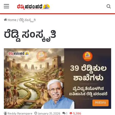
Menu
Se
Home
/
ರೆಡ್ಡಿ ಸಂಸ್ಕೃತಿ
ರೆಡ್ಡಿ ಸಂಸ್ಕೃತಿ
History
Reddy Parampare
January 31, 2026
1
5,386