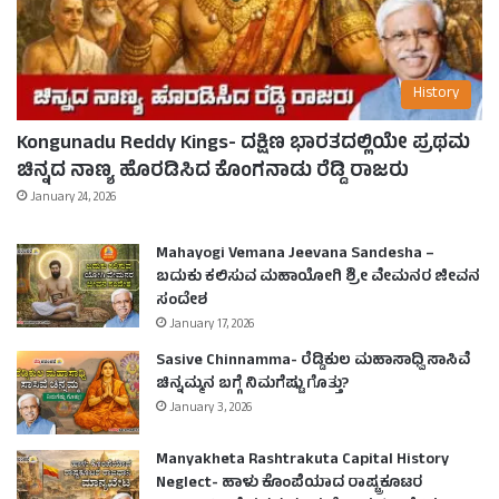
History
Kongunadu Reddy Kings- ದಕ್ಷಿಣ ಭಾರತದಲ್ಲಿಯೇ ಪ್ರಥಮ
ಚಿನ್ನದ ನಾಣ್ಯ ಹೊರಡಿಸಿದ ಕೊಂಗನಾಡು ರೆಡ್ಡಿ ರಾಜರು
January 24, 2026
Mahayogi Vemana Jeevana Sandesha –
ಬದುಕು ಕಲಿಸುವ ಮಹಾಯೋಗಿ ಶ್ರೀ ವೇಮನರ ಜೀವನ
ಸಂದೇಶ
January 17, 2026
Sasive Chinnamma- ರೆಡ್ಡಿಕುಲ ಮಹಾಸಾಧ್ವಿ ಸಾಸಿವೆ
ಚಿನ್ನಮ್ಮನ ಬಗ್ಗೆ ನಿಮಗೆಷ್ಟು ಗೊತ್ತು?
January 3, 2026
Manyakheta Rashtrakuta Capital History
Neglect- ಹಾಳು ಕೊಂಪೆಯಾದ ರಾಷ್ಟ್ರಕೂಟರ