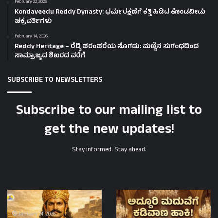
February 22, 2026
Kondaveedu Reddy Dynasty: ಧರ್ಮರಕ್ಷಣೆಗೆ ಕತ್ತಿ ಹಿಡಿದ ಕೊಂಡವೀಡು
ಚಕ್ರವರ್ತಿಗಳು
February 14, 2026
Reddy Heritage – ರೆಡ್ಡಿ ಪರಂಪರೆಯ ಸೊಗಡು: ಮಣ್ಣಿನ ಸುಗಂಧದಿಂದ
ಸಾಮ್ರಾಜ್ಯದ ಶಿಖರದ ವರೆಗೆ
SUBSCRIBE TO NEWSLETTERS
Subscribe to our mailing list to
get the new updates!
Stay informed. Stay ahead.
Kongunadu
Lavish
Reddy
Wedding:
Kings-
ಅದ್ಧೂರಿ
January 24, 2026