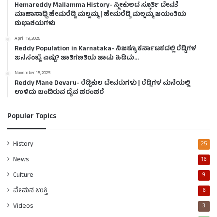
Hemareddy Mallamma History- ಸ್ತ್ರೀಕುಲದ ಸ್ಫೂರ್ತಿ ದೇವತೆ
ಮಾಹಾಸಾಧ್ವಿ ಹೇಮರೆಡ್ಡಿ ಮಲ್ಲಮ್ಮ | ಹೇಮರೆಡ್ಡಿ ಮಲ್ಲಮ್ಮ ಜಯಂತಿಯ
ಶುಭಾಶಯಗಳು
April 19, 2025
Reddy Population in Karnataka- ನಿಜಕ್ಕೂ ಕರ್ನಾಟಕದಲ್ಲಿ ರೆಡ್ಡಿಗಳ
ಜನಸಂಖ್ಯೆ ಎಷ್ಟು? ಜಾತಿಗಣತಿಯ ಜಾಡು ಹಿಡಿದು…
November 15, 2025
Reddy Mane Devaru- ರೆಡ್ಡಿಕುಲ ದೇವರುಗಳು | ರೆಡ್ಡಿಗಳ ಮನೆಯಲ್ಲಿ
ಉಳಿದು ಬಂದಿರುವ ದೈವ ಪರಂಪರೆ
Populer Topics
History
25
News
16
Culture
9
ವೇಮನ ಉಕ್ತಿ
6
Videos
3