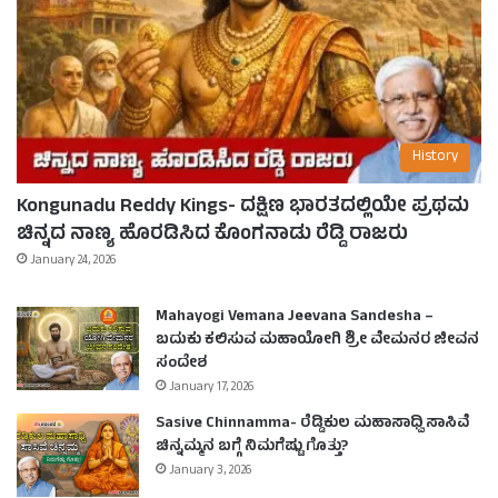
History
Kongunadu Reddy Kings- ದಕ್ಷಿಣ ಭಾರತದಲ್ಲಿಯೇ ಪ್ರಥಮ
ಚಿನ್ನದ ನಾಣ್ಯ ಹೊರಡಿಸಿದ ಕೊಂಗನಾಡು ರೆಡ್ಡಿ ರಾಜರು
January 24, 2026
Mahayogi Vemana Jeevana Sandesha –
ಬದುಕು ಕಲಿಸುವ ಮಹಾಯೋಗಿ ಶ್ರೀ ವೇಮನರ ಜೀವನ
ಸಂದೇಶ
January 17, 2026
Sasive Chinnamma- ರೆಡ್ಡಿಕುಲ ಮಹಾಸಾಧ್ವಿ ಸಾಸಿವೆ
ಚಿನ್ನಮ್ಮನ ಬಗ್ಗೆ ನಿಮಗೆಷ್ಟು ಗೊತ್ತು?
January 3, 2026