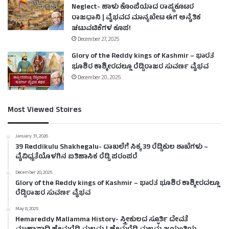
Neglect- ಹಾಳು ಕೊಂಪೆಯಾದ ರಾಷ್ಟ್ರಕೂಟರ
ರಾಜಧಾನಿ | ವೈಭವದ ಮಾನ್ಯಖೇಟ ಈಗ ಅನೈತಿಕ
ಚಟುವಟಿಕೆಗಳ ಕೂಪ!
December 27, 2025
Glory of the Reddy kings of Kashmir – ಭಾರತ
ಭೂಶಿರ ಕಾಶ್ಮೀರದಲ್ಲೂ ರೆಡ್ಡಿರಾಜರ ಸುವರ್ಣ ವೈಭವ
December 20, 2025
Most Viewed Stoires
January 31, 2026
39 Reddikulu Shakhegalu- ದಾಖಲೆಗೆ ಸಿಕ್ಕ 39 ರೆಡ್ಡಿಕುಲ ಶಾಖೆಗಳು –
ವೈವಿಧ್ಯತೆಯೊಳಗಿನ ಐತಿಹಾಸಿಕ ರೆಡ್ಡಿ ಪರಂಪರೆ
December 20, 2025
Glory of the Reddy kings of Kashmir – ಭಾರತ ಭೂಶಿರ ಕಾಶ್ಮೀರದಲ್ಲೂ
ರೆಡ್ಡಿರಾಜರ ಸುವರ್ಣ ವೈಭವ
May 8, 2025
Hemareddy Mallamma History- ಸ್ತ್ರೀಕುಲದ ಸ್ಫೂರ್ತಿ ದೇವತೆ