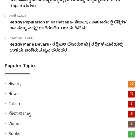
ಮಾಹಾಸಾಧ್ವಿ ಹೇಮರೆಡ್ಡಿ ಮಲ್ಲಮ್ಮ | ಹೇಮರೆಡ್ಡಿ ಮಲ್ಲಮ್ಮ ಜಯಂತಿಯ
ಶುಭಾಶಯಗಳು
April 19, 2025
Reddy Population in Karnataka- ನಿಜಕ್ಕೂ ಕರ್ನಾಟಕದಲ್ಲಿ ರೆಡ್ಡಿಗಳ
ಜನಸಂಖ್ಯೆ ಎಷ್ಟು? ಜಾತಿಗಣತಿಯ ಜಾಡು ಹಿಡಿದು…
November 15, 2025
Reddy Mane Devaru- ರೆಡ್ಡಿಕುಲ ದೇವರುಗಳು | ರೆಡ್ಡಿಗಳ ಮನೆಯಲ್ಲಿ
ಉಳಿದು ಬಂದಿರುವ ದೈವ ಪರಂಪರೆ
Populer Topics
History
25
News
16
Culture
9
ವೇಮನ ಉಕ್ತಿ
6
Videos
3
Books
3