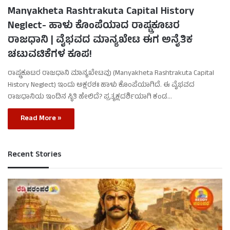
Manyakheta Rashtrakuta Capital History
Neglect- ಹಾಳು ಕೊಂಪೆಯಾದ ರಾಷ್ಟ್ರಕೂಟರ
ರಾಜಧಾನಿ | ವೈಭವದ ಮಾನ್ಯಖೇಟ ಈಗ ಅನೈತಿಕ
ಚಟುವಟಿಕೆಗಳ ಕೂಪ!
ರಾಷ್ಟ್ರಕೂಟರ ರಾಜಧಾನಿ ಮಾನ್ಯಖೇಟವು (Manyakheta Rashtrakuta Capital
History Neglect) ಇಂದು ಅಕ್ಷರಶಃ ಹಾಳು ಕೊಂಪೆಯಾಗಿದೆ. ಈ ವೈಭವದ
ರಾಜಧಾನಿಯ ಇಂದಿನ ಸ್ಥಿತಿ ಹೇಲಿದೆ? ಪ್ರತ್ಯಕ್ಷದರ್ಶಿಯಾಗಿ ಕಂಡ…
Read More »
Recent Stories