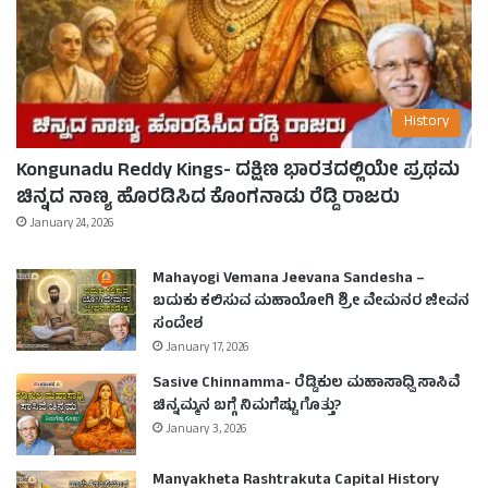
History
Kongunadu Reddy Kings- ದಕ್ಷಿಣ ಭಾರತದಲ್ಲಿಯೇ ಪ್ರಥಮ
ಚಿನ್ನದ ನಾಣ್ಯ ಹೊರಡಿಸಿದ ಕೊಂಗನಾಡು ರೆಡ್ಡಿ ರಾಜರು
January 24, 2026
Mahayogi Vemana Jeevana Sandesha –
ಬದುಕು ಕಲಿಸುವ ಮಹಾಯೋಗಿ ಶ್ರೀ ವೇಮನರ ಜೀವನ
ಸಂದೇಶ
January 17, 2026
Sasive Chinnamma- ರೆಡ್ಡಿಕುಲ ಮಹಾಸಾಧ್ವಿ ಸಾಸಿವೆ
ಚಿನ್ನಮ್ಮನ ಬಗ್ಗೆ ನಿಮಗೆಷ್ಟು ಗೊತ್ತು?
January 3, 2026
Manyakheta Rashtrakuta Capital History