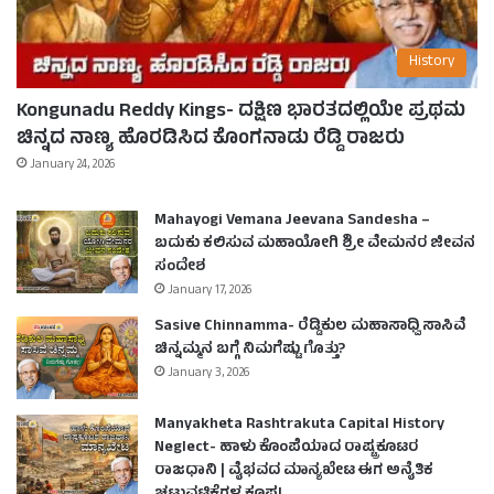
History
Kongunadu Reddy Kings- ದಕ್ಷಿಣ ಭಾರತದಲ್ಲಿಯೇ ಪ್ರಥಮ
ಚಿನ್ನದ ನಾಣ್ಯ ಹೊರಡಿಸಿದ ಕೊಂಗನಾಡು ರೆಡ್ಡಿ ರಾಜರು
January 24, 2026
Mahayogi Vemana Jeevana Sandesha –
ಬದುಕು ಕಲಿಸುವ ಮಹಾಯೋಗಿ ಶ್ರೀ ವೇಮನರ ಜೀವನ
ಸಂದೇಶ
January 17, 2026
Sasive Chinnamma- ರೆಡ್ಡಿಕುಲ ಮಹಾಸಾಧ್ವಿ ಸಾಸಿವೆ
ಚಿನ್ನಮ್ಮನ ಬಗ್ಗೆ ನಿಮಗೆಷ್ಟು ಗೊತ್ತು?
January 3, 2026
Manyakheta Rashtrakuta Capital History
Neglect- ಹಾಳು ಕೊಂಪೆಯಾದ ರಾಷ್ಟ್ರಕೂಟರ
ರಾಜಧಾನಿ | ವೈಭವದ ಮಾನ್ಯಖೇಟ ಈಗ ಅನೈತಿಕ