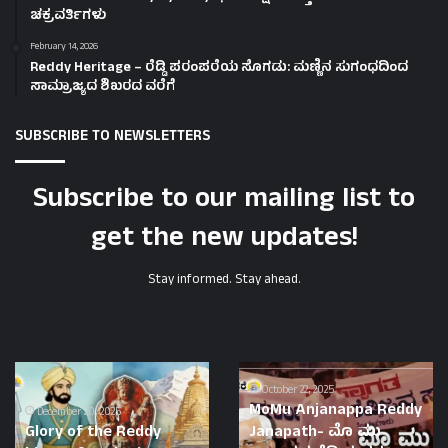
ಚಕ್ರವರ್ತಿಗಳು
February 14, 2026
Reddy Heritage – ರೆಡ್ಡಿ ಪರಂಪರೆಯ ಸೊಗಡು: ಮಣ್ಣಿನ ಸುಗಂಧದಿಂದ
ಸಾಮ್ರಾಜ್ಯದ ಶಿಖರದ ವರೆಗೆ
SUBSCRIBE TO NEWSLETTERS
Subscribe to our mailing list to
get the new updates!
Stay informed. Stay ahead.
Glory
MoMu
of
Anjanappa
October 22, 2025
MoMu Anjanappa Reddy
the
Reddy
December 20, 2025
Glory of the Reddy
Janapath- ಮೊ ಮು
Reddy
Janapath-