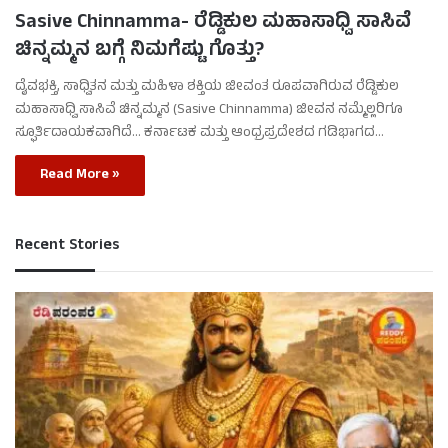
Sasive Chinnamma- ರೆಡ್ಡಿಕುಲ ಮಹಾಸಾಧ್ವಿ ಸಾಸಿವೆ
ಚಿನ್ನಮ್ಮನ ಬಗ್ಗೆ ನಿಮಗೆಷ್ಟು ಗೊತ್ತು?
ದೈವಭಕ್ತಿ, ಸಾಧ್ವಿತನ ಮತ್ತು ಮಹಿಳಾ ಶಕ್ತಿಯ ಜೀವಂತ ರೂಪವಾಗಿರುವ ರೆಡ್ಡಿಕುಲ
ಮಹಾಸಾಧ್ವಿ ಸಾಸಿವೆ ಚಿನ್ನಮ್ಮನ (Sasive Chinnamma) ಜೀವನ ನಮ್ಮೆಲ್ಲರಿಗೂ
ಸ್ಫೂರ್ತಿದಾಯಕವಾಗಿದೆ… ಕರ್ನಾಟಕ ಮತ್ತು ಆಂಧ್ರಪ್ರದೇಶದ ಗಡಿಭಾಗದ…
Read More »
Recent Stories