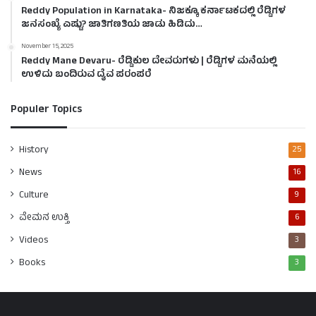
Reddy Population in Karnataka- ನಿಜಕ್ಕೂ ಕರ್ನಾಟಕದಲ್ಲಿ ರೆಡ್ಡಿಗಳ
ಜನಸಂಖ್ಯೆ ಎಷ್ಟು? ಜಾತಿಗಣತಿಯ ಜಾಡು ಹಿಡಿದು…
November 15, 2025
Reddy Mane Devaru- ರೆಡ್ಡಿಕುಲ ದೇವರುಗಳು | ರೆಡ್ಡಿಗಳ ಮನೆಯಲ್ಲಿ
ಉಳಿದು ಬಂದಿರುವ ದೈವ ಪರಂಪರೆ
Populer Topics
History
25
News
16
Culture
9
ವೇಮನ ಉಕ್ತಿ
6
Videos
3
Books
3