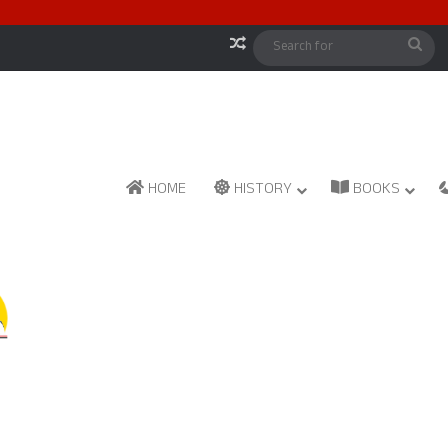
Random Article
Sea
for
HOME
HISTORY
BOOKS
Reddy Parampare
December 27, 2025
1
251
Manyakheta Rashtrakuta Capital History