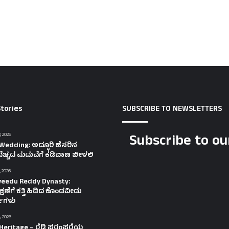
tories
SUBSCRIBE TO NEWSLETTERS
Subscribe to ou
, 2026
Wedding: ಅದ್ಧೂರಿ ಹೆಸರಿನ
ೆಚ್ಚದ ಮದುವೆಗೆ ಕಡಿವಾಣ ಬೀಳಲಿ
, 2026
eedu Reddy Dynasty:
ಷಣೆಗೆ ಕತ್ತಿ ಹಿಡಿದ ಕೊಂಡವೀಡು
ತಿಗಳು
, 2026
Heritage – ರೆಡ್ಡಿ ಪರಂಪರೆಯ