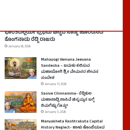
History
Kongunadu Reddy Kings- ದಕ್ಷಿಣ
ಭಾರತದಲ್ಲಿಯೇ ಪ್ರಥಮ ಚಿನ್ನದ ನಾಣ್ಯ ಹೊರಡಿಸಿದ
ಕೊಂಗನಾಡು ರೆಡ್ಡಿ ರಾಜರು
January 24, 2026
Mahayogi Vemana Jeevana
Sandesha – ಬದುಕು ಕಲಿಸುವ
ಮಹಾಯೋಗಿ ಶ್ರೀ ವೇಮನರ ಜೀವನ
ಸಂದೇಶ
January 17, 2026
Sasive Chinnamma- ರೆಡ್ಡಿಕುಲ
ಮಹಾಸಾಧ್ವಿ ಸಾಸಿವೆ ಚಿನ್ನಮ್ಮನ ಬಗ್ಗೆ
ನಿಮಗೆಷ್ಟು ಗೊತ್ತು?
January 3, 2026
Manyakheta Rashtrakuta Capital
History Neglect- ಹಾಳು ಕೊಂಪೆಯಾದ