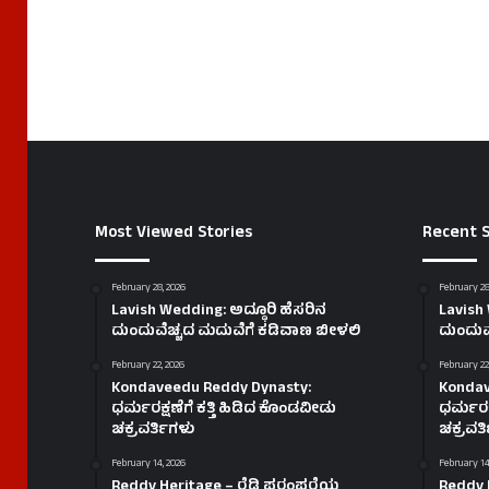
Most Viewed Stories
Recent S
February 28, 2026
February 28
Lavish Wedding: ಅದ್ಧೂರಿ ಹೆಸರಿನ
Lavish 
ದುಂದುವೆಚ್ಚದ ಮದುವೆಗೆ ಕಡಿವಾಣ ಬೀಳಲಿ
ದುಂದುವ
February 22, 2026
February 22
Kondaveedu Reddy Dynasty:
Kondav
ಧರ್ಮರಕ್ಷಣೆಗೆ ಕತ್ತಿ ಹಿಡಿದ ಕೊಂಡವೀಡು
ಧರ್ಮರಕ್
ಚಕ್ರವರ್ತಿಗಳು
ಚಕ್ರವರ್
February 14, 2026
February 14
Reddy Heritage – ರೆಡ್ಡಿ ಪರಂಪರೆಯ
Reddy 