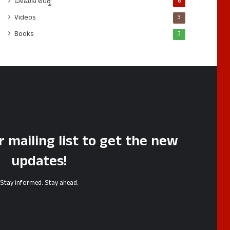
ವೇಮನ ಉಕ್ತಿ
6
Videos
3
Books
3
r mailing list to get the new
updates!
Stay informed. Stay ahead.