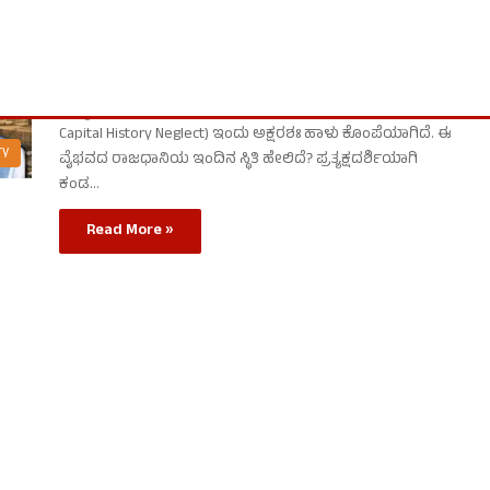
Neglect- ಹಾಳು ಕೊಂಪೆಯಾದ ರಾಷ್ಟ್ರಕೂಟರ
ರಾಜಧಾನಿ | ವೈಭವದ ಮಾನ್ಯಖೇಟ ಈಗ ಅನೈತಿಕ
ಚಟುವಟಿಕೆಗಳ ಕೂಪ!
ರಾಷ್ಟ್ರಕೂಟರ ರಾಜಧಾನಿ ಮಾನ್ಯಖೇಟವು (Manyakheta Rashtrakuta
Capital History Neglect) ಇಂದು ಅಕ್ಷರಶಃ ಹಾಳು ಕೊಂಪೆಯಾಗಿದೆ. ಈ
ry
ವೈಭವದ ರಾಜಧಾನಿಯ ಇಂದಿನ ಸ್ಥಿತಿ ಹೇಲಿದೆ? ಪ್ರತ್ಯಕ್ಷದರ್ಶಿಯಾಗಿ
ಕಂಡ…
Read More »