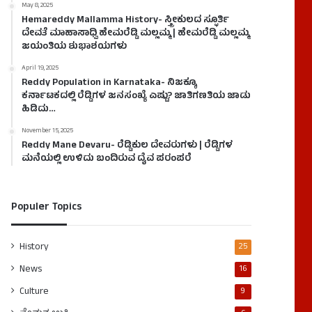
May 8, 2025
Hemareddy Mallamma History- ಸ್ತ್ರೀಕುಲದ ಸ್ಫೂರ್ತಿ
ದೇವತೆ ಮಾಹಾಸಾಧ್ವಿ ಹೇಮರೆಡ್ಡಿ ಮಲ್ಲಮ್ಮ | ಹೇಮರೆಡ್ಡಿ ಮಲ್ಲಮ್ಮ
ಜಯಂತಿಯ ಶುಭಾಶಯಗಳು
April 19, 2025
Reddy Population in Karnataka- ನಿಜಕ್ಕೂ
ಕರ್ನಾಟಕದಲ್ಲಿ ರೆಡ್ಡಿಗಳ ಜನಸಂಖ್ಯೆ ಎಷ್ಟು? ಜಾತಿಗಣತಿಯ ಜಾಡು
ಹಿಡಿದು…
November 15, 2025
Reddy Mane Devaru- ರೆಡ್ಡಿಕುಲ ದೇವರುಗಳು | ರೆಡ್ಡಿಗಳ
ಮನೆಯಲ್ಲಿ ಉಳಿದು ಬಂದಿರುವ ದೈವ ಪರಂಪರೆ
Populer Topics
History
25
News
16
Culture
9