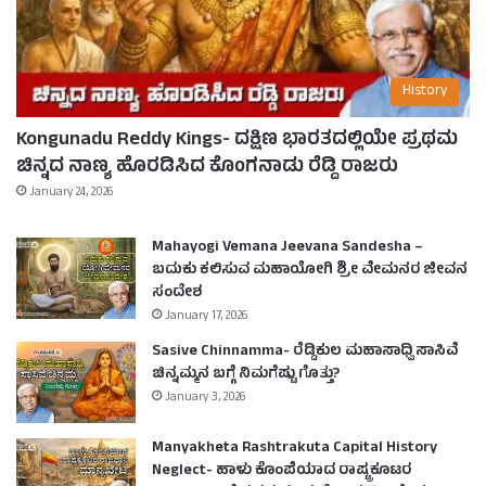
History
Kongunadu Reddy Kings- ದಕ್ಷಿಣ ಭಾರತದಲ್ಲಿಯೇ ಪ್ರಥಮ
ಚಿನ್ನದ ನಾಣ್ಯ ಹೊರಡಿಸಿದ ಕೊಂಗನಾಡು ರೆಡ್ಡಿ ರಾಜರು
January 24, 2026
Mahayogi Vemana Jeevana Sandesha –
ಬದುಕು ಕಲಿಸುವ ಮಹಾಯೋಗಿ ಶ್ರೀ ವೇಮನರ ಜೀವನ
ಸಂದೇಶ
January 17, 2026
Sasive Chinnamma- ರೆಡ್ಡಿಕುಲ ಮಹಾಸಾಧ್ವಿ ಸಾಸಿವೆ
ಚಿನ್ನಮ್ಮನ ಬಗ್ಗೆ ನಿಮಗೆಷ್ಟು ಗೊತ್ತು?
January 3, 2026
Manyakheta Rashtrakuta Capital History
Neglect- ಹಾಳು ಕೊಂಪೆಯಾದ ರಾಷ್ಟ್ರಕೂಟರ