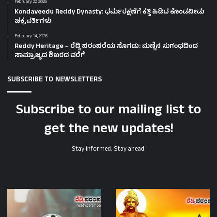
February 22, 2026
Kondaveedu Reddy Dynasty: ಧರ್ಮರಕ್ಷಣೆಗೆ ಕತ್ತಿ ಹಿಡಿದ ಕೊಂಡವೀಡು
ಚಕ್ರವರ್ತಿಗಳು
February 14, 2026
Reddy Heritage – ರೆಡ್ಡಿ ಪರಂಪರೆಯ ಸೊಗಡು: ಮಣ್ಣಿನ ಸುಗಂಧದಿಂದ
ಸಾಮ್ರಾಜ್ಯದ ಶಿಖರದ ವರೆಗೆ
SUBSCRIBE TO NEWSLETTERS
Subscribe to our mailing list to
get the new updates!
Stay informed. Stay ahead.
Vemana
History
Neeti-
of
ಒಳ್ಳೆಯದು
the