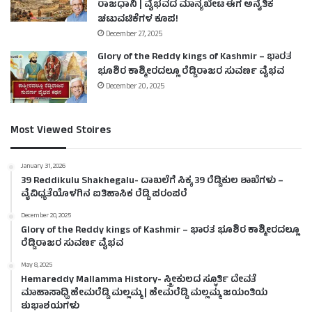
ರಾಜಧಾನಿ | ವೈಭವದ ಮಾನ್ಯಖೇಟ ಈಗ ಅನೈತಿಕ
ಚಟುವಟಿಕೆಗಳ ಕೂಪ!
December 27, 2025
Glory of the Reddy kings of Kashmir – ಭಾರತ
ಭೂಶಿರ ಕಾಶ್ಮೀರದಲ್ಲೂ ರೆಡ್ಡಿರಾಜರ ಸುವರ್ಣ ವೈಭವ
December 20, 2025
Most Viewed Stoires
January 31, 2026
39 Reddikulu Shakhegalu- ದಾಖಲೆಗೆ ಸಿಕ್ಕ 39 ರೆಡ್ಡಿಕುಲ ಶಾಖೆಗಳು –
ವೈವಿಧ್ಯತೆಯೊಳಗಿನ ಐತಿಹಾಸಿಕ ರೆಡ್ಡಿ ಪರಂಪರೆ
December 20, 2025
Glory of the Reddy kings of Kashmir – ಭಾರತ ಭೂಶಿರ ಕಾಶ್ಮೀರದಲ್ಲೂ
ರೆಡ್ಡಿರಾಜರ ಸುವರ್ಣ ವೈಭವ
May 8, 2025
Hemareddy Mallamma History- ಸ್ತ್ರೀಕುಲದ ಸ್ಫೂರ್ತಿ ದೇವತೆ
ಮಾಹಾಸಾಧ್ವಿ ಹೇಮರೆಡ್ಡಿ ಮಲ್ಲಮ್ಮ | ಹೇಮರೆಡ್ಡಿ ಮಲ್ಲಮ್ಮ ಜಯಂತಿಯ
ಶುಭಾಶಯಗಳು