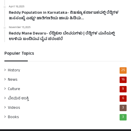
April 19, 2025
Reddy Population in Karnataka- ನಿಜಕ್ಕೂ ಕರ್ನಾಟಕದಲ್ಲಿ ರೆಡ್ಡಿಗಳ
ಜನಸಂಖ್ಯೆ ಎಷ್ಟು? ಜಾತಿಗಣತಿಯ ಜಾಡು ಹಿಡಿದು…
November 15, 2025
Reddy Mane Devaru- ರೆಡ್ಡಿಕುಲ ದೇವರುಗಳು | ರೆಡ್ಡಿಗಳ ಮನೆಯಲ್ಲಿ
ಉಳಿದು ಬಂದಿರುವ ದೈವ ಪರಂಪರೆ
Populer Topics
History
25
News
16
Culture
9
ವೇಮನ ಉಕ್ತಿ
6
Videos
3
Books
3