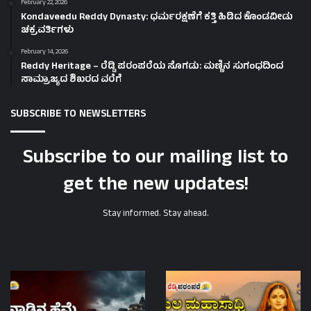
February 22, 2026
Kondaveedu Reddy Dynasty: ಧರ್ಮರಕ್ಷಣೆಗೆ ಕತ್ತಿ ಹಿಡಿದ ಕೊಂಡವೀಡು
ಚಕ್ರವರ್ತಿಗಳು
February 14, 2026
Reddy Heritage – ರೆಡ್ಡಿ ಪರಂಪರೆಯ ಸೊಗಡು: ಮಣ್ಣಿನ ಸುಗಂಧದಿಂದ
ಸಾಮ್ರಾಜ್ಯದ ಶಿಖರದ ವರೆಗೆ
SUBSCRIBE TO NEWSLETTERS
Subscribe to our mailing list to
get the new updates!
Stay informed. Stay ahead.
Savadatti
Sasive
Reddy
Chinnamma-
Kings
ರೆಡ್ಡಿಕುಲ