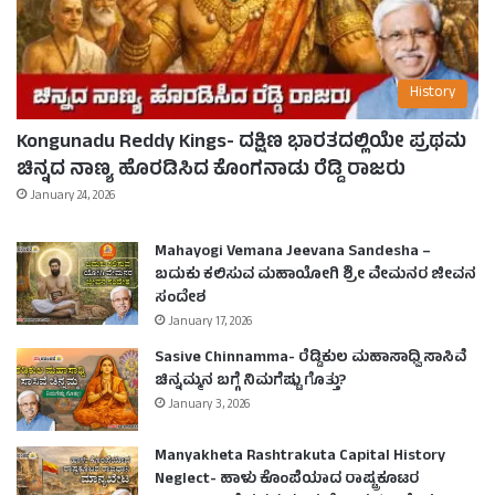
History
Kongunadu Reddy Kings- ದಕ್ಷಿಣ ಭಾರತದಲ್ಲಿಯೇ ಪ್ರಥಮ
ಚಿನ್ನದ ನಾಣ್ಯ ಹೊರಡಿಸಿದ ಕೊಂಗನಾಡು ರೆಡ್ಡಿ ರಾಜರು
January 24, 2026
Mahayogi Vemana Jeevana Sandesha –
ಬದುಕು ಕಲಿಸುವ ಮಹಾಯೋಗಿ ಶ್ರೀ ವೇಮನರ ಜೀವನ
ಸಂದೇಶ
January 17, 2026
Sasive Chinnamma- ರೆಡ್ಡಿಕುಲ ಮಹಾಸಾಧ್ವಿ ಸಾಸಿವೆ
ಚಿನ್ನಮ್ಮನ ಬಗ್ಗೆ ನಿಮಗೆಷ್ಟು ಗೊತ್ತು?
January 3, 2026
Manyakheta Rashtrakuta Capital History
Neglect- ಹಾಳು ಕೊಂಪೆಯಾದ ರಾಷ್ಟ್ರಕೂಟರ