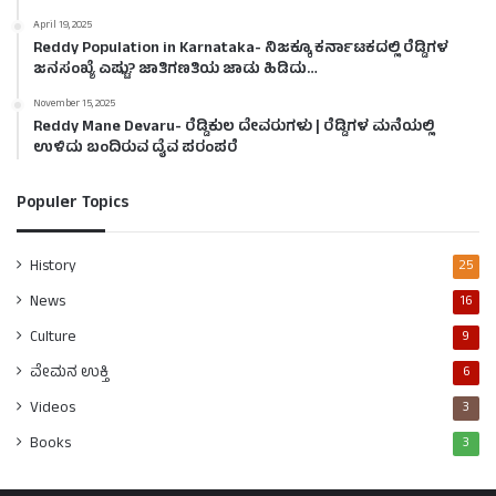
April 19, 2025
Reddy Population in Karnataka- ನಿಜಕ್ಕೂ ಕರ್ನಾಟಕದಲ್ಲಿ ರೆಡ್ಡಿಗಳ
ಜನಸಂಖ್ಯೆ ಎಷ್ಟು? ಜಾತಿಗಣತಿಯ ಜಾಡು ಹಿಡಿದು…
November 15, 2025
Reddy Mane Devaru- ರೆಡ್ಡಿಕುಲ ದೇವರುಗಳು | ರೆಡ್ಡಿಗಳ ಮನೆಯಲ್ಲಿ
ಉಳಿದು ಬಂದಿರುವ ದೈವ ಪರಂಪರೆ
Populer Topics
History
25
News
16
Culture
9
ವೇಮನ ಉಕ್ತಿ
6
Videos
3
Books
3