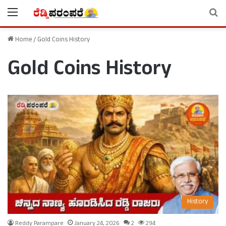
Menu
Se
Home
/
Gold Coins History
Gold Coins History
History
Reddy Parampare
January 24, 2026
2
294