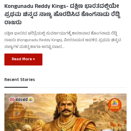
Kongunadu Reddy Kings- ದಕ್ಷಿಣ ಭಾರತದಲ್ಲಿಯೇ
ಪ್ರಥಮ ಚಿನ್ನದ ನಾಣ್ಯ ಹೊರಡಿಸಿದ ಕೊಂಗನಾಡು ರೆಡ್ಡಿ
ರಾಜರು
ದಕ್ಷಿಣ ಭಾರತದ ಚರಿತ್ರೆಯಲ್ಲಿ ಸುವರ್ಣಯುಗಕ್ಕೆ ಕಾರಣವಾದ ಕೊಂಗನಾಡು ರೆಡ್ಡಿ
ರಾಜರು (Kongunadu Reddy Kings), ವೀರರಾಯನ ಆಡಳಿತ, ಪ್ರಥಮ ಚಿನ್ನದ
ನಾಣ್ಯಗಳ ಮಹತ್ವ ಹಾಗೂ ಅರಟ್ಟಿ ರಾಜರ…
Read More »
Recent Stories