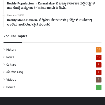
Reddy Population in Karnataka- ನಿಜಕ್ಕೂ ಕರ್ನಾಟಕದಲ್ಲಿ ರೆಡ್ಡಿಗಳ
ಜನಸಂಖ್ಯೆ ಎಷ್ಟು? ಜಾತಿಗಣತಿಯ ಜಾಡು ಹಿಡಿದು…
November 15, 2025
Reddy Mane Devaru- ರೆಡ್ಡಿಕುಲ ದೇವರುಗಳು | ರೆಡ್ಡಿಗಳ ಮನೆಯಲ್ಲಿ
ಉಳಿದು ಬಂದಿರುವ ದೈವ ಪರಂಪರೆ
Populer Topics
History
25
News
16
Culture
9
ವೇಮನ ಉಕ್ತಿ
6
Videos
3
Books
3