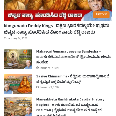
History
Kongunadu Reddy Kings- ದಕ್ಷಿಣ ಭಾರತದಲ್ಲಿಯೇ ಪ್ರಥಮ
ಚಿನ್ನದ ನಾಣ್ಯ ಹೊರಡಿಸಿದ ಕೊಂಗನಾಡು ರೆಡ್ಡಿ ರಾಜರು
January 24, 2026
Mahayogi Vemana Jeevana Sandesha –
ಬದುಕು ಕಲಿಸುವ ಮಹಾಯೋಗಿ ಶ್ರೀ ವೇಮನರ ಜೀವನ
ಸಂದೇಶ
January 17, 2026
Sasive Chinnamma- ರೆಡ್ಡಿಕುಲ ಮಹಾಸಾಧ್ವಿ ಸಾಸಿವೆ
ಚಿನ್ನಮ್ಮನ ಬಗ್ಗೆ ನಿಮಗೆಷ್ಟು ಗೊತ್ತು?
January 3, 2026
Manyakheta Rashtrakuta Capital History
Neglect- ಹಾಳು ಕೊಂಪೆಯಾದ ರಾಷ್ಟ್ರಕೂಟರ
ರಾಜಧಾನಿ | ವೈಭವದ ಮಾನ್ಯಖೇಟ ಈಗ ಅನೈತಿಕ