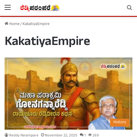
Menu
Se
Home
/
KakatiyaEmpire
KakatiyaEmpire
History
Reddy Parampare
November 22, 2025
1
269