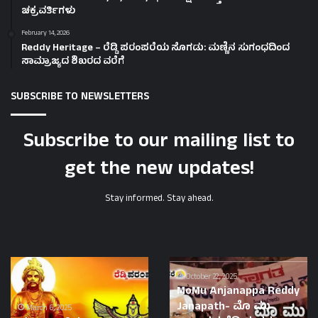
ಚಕ್ರವರ್ತಿಗಳು
February 14, 2026
Reddy Heritage – ರೆಡ್ಡಿ ಪರಂಪರೆಯ ಸೊಗಡು: ಮಣ್ಣಿನ ಸುಗಂಧದಿಂದ
ಸಾಮ್ರಾಜ್ಯದ ಶಿಖರದ ವರೆಗೆ
SUBSCRIBE TO NEWSLETTERS
Subscribe to our mailing list to
get the new updates!
Stay informed. Stay ahead.
History
MoMu
of
Anjanappa
October 22, 2025
MoMu Anjanappa Reddy
the
Reddy
Janapath- ಮೊ ಮು
Rashtrakuta
Janapath-
March 6, 2025