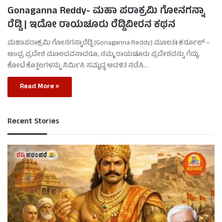
Gonaganna Reddy- ಮಹಾ ಪರಾಕ್ರಮಿ ಗೋನಗನ್ನಾ
ರೆಡ್ಡಿ | ಇದೋ ರಾಯಚೂರು ರೆಡ್ಡಿವೀರನ ಕಥನ
ಮಹಾಪರಾಕ್ರಮಿ ಗೋನಗನ್ನಾರೆಡ್ಡಿ (Gonaganna Reddy) ಮೂಲತಃ ಕರ್ನೂಲ್ –
ಆಂಧ್ರ ಪ್ರದೇಶ ಮೂಲದವನಾದರೂ, ನಮ್ಮ ರಾಯಚೂರು ಪ್ರದೇಶವನ್ನು ಗೆದ್ದು,
ಕೋಟೆ ಕೊತ್ತಲಗಳನ್ನು ನಿರ್ಮಿಸಿ ಸಮೃದ್ಧ ಆಡಳಿತ ನಡೆಸಿ…
Read More »
Recent Stories