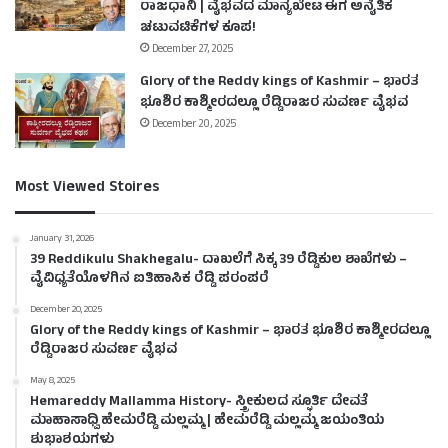
ರಾಜಧಾನಿ | ವೈಭವದ ಮಾನ್ಯಖೇಟ ಈಗ ಅನೈತಿಕ
ಚಟುವಟಿಕೆಗಳ ಕೂಪ!
December 27, 2025
Glory of the Reddy kings of Kashmir – ಭಾರತ
ಭೂಶಿರ ಕಾಶ್ಮೀರದಲ್ಲೂ ರೆಡ್ಡಿರಾಜರ ಸುವರ್ಣ ವೈಭವ
December 20, 2025
Most Viewed Stoires
January 31, 2026
39 Reddikulu Shakhegalu- ದಾಖಲೆಗೆ ಸಿಕ್ಕ 39 ರೆಡ್ಡಿಕುಲ ಶಾಖೆಗಳು –
ವೈವಿಧ್ಯತೆಯೊಳಗಿನ ಐತಿಹಾಸಿಕ ರೆಡ್ಡಿ ಪರಂಪರೆ
December 20, 2025
Glory of the Reddy kings of Kashmir – ಭಾರತ ಭೂಶಿರ ಕಾಶ್ಮೀರದಲ್ಲೂ
ರೆಡ್ಡಿರಾಜರ ಸುವರ್ಣ ವೈಭವ
May 8, 2025
Hemareddy Mallamma History- ಸ್ತ್ರೀಕುಲದ ಸ್ಫೂರ್ತಿ ದೇವತೆ
ಮಾಹಾಸಾಧ್ವಿ ಹೇಮರೆಡ್ಡಿ ಮಲ್ಲಮ್ಮ | ಹೇಮರೆಡ್ಡಿ ಮಲ್ಲಮ್ಮ ಜಯಂತಿಯ
ಶುಭಾಶಯಗಳು