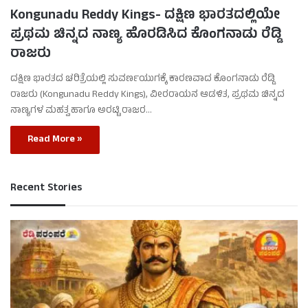
Kongunadu Reddy Kings- ದಕ್ಷಿಣ ಭಾರತದಲ್ಲಿಯೇ
ಪ್ರಥಮ ಚಿನ್ನದ ನಾಣ್ಯ ಹೊರಡಿಸಿದ ಕೊಂಗನಾಡು ರೆಡ್ಡಿ
ರಾಜರು
ದಕ್ಷಿಣ ಭಾರತದ ಚರಿತ್ರೆಯಲ್ಲಿ ಸುವರ್ಣಯುಗಕ್ಕೆ ಕಾರಣವಾದ ಕೊಂಗನಾಡು ರೆಡ್ಡಿ
ರಾಜರು (Kongunadu Reddy Kings), ವೀರರಾಯನ ಆಡಳಿತ, ಪ್ರಥಮ ಚಿನ್ನದ
ನಾಣ್ಯಗಳ ಮಹತ್ವ ಹಾಗೂ ಅರಟ್ಟಿ ರಾಜರ…
Read More »
Recent Stories