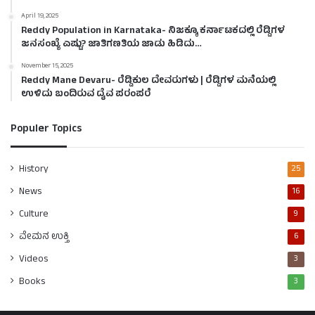
April 19, 2025
Reddy Population in Karnataka- ನಿಜಕ್ಕೂ ಕರ್ನಾಟಕದಲ್ಲಿ ರೆಡ್ಡಿಗಳ
ಜನಸಂಖ್ಯೆ ಎಷ್ಟು? ಜಾತಿಗಣತಿಯ ಜಾಡು ಹಿಡಿದು…
November 15, 2025
Reddy Mane Devaru- ರೆಡ್ಡಿಕುಲ ದೇವರುಗಳು | ರೆಡ್ಡಿಗಳ ಮನೆಯಲ್ಲಿ
ಉಳಿದು ಬಂದಿರುವ ದೈವ ಪರಂಪರೆ
Populer Topics
History
25
News
16
Culture
9
ವೇಮನ ಉಕ್ತಿ
6
Videos
3
Books
3