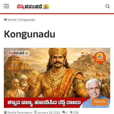
Menu
Se
Home
/
Kongunadu
Kongunadu
History
Reddy Parampare
January 24, 2026
2
294