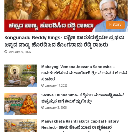
History
Kongunadu Reddy Kings- ದಕ್ಷಿಣ ಭಾರತದಲ್ಲಿಯೇ ಪ್ರಥಮ
ಚಿನ್ನದ ನಾಣ್ಯ ಹೊರಡಿಸಿದ ಕೊಂಗನಾಡು ರೆಡ್ಡಿ ರಾಜರು
January 24, 2026
Mahayogi Vemana Jeevana Sandesha –
ಬದುಕು ಕಲಿಸುವ ಮಹಾಯೋಗಿ ಶ್ರೀ ವೇಮನರ ಜೀವನ
ಸಂದೇಶ
January 17, 2026
Sasive Chinnamma- ರೆಡ್ಡಿಕುಲ ಮಹಾಸಾಧ್ವಿ ಸಾಸಿವೆ
ಚಿನ್ನಮ್ಮನ ಬಗ್ಗೆ ನಿಮಗೆಷ್ಟು ಗೊತ್ತು?
January 3, 2026
Manyakheta Rashtrakuta Capital History
Neglect- ಹಾಳು ಕೊಂಪೆಯಾದ ರಾಷ್ಟ್ರಕೂಟರ