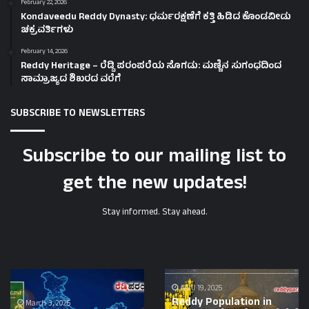
February 22, 2026
Kondaveedu Reddy Dynasty: ಧರ್ಮರಕ್ಷಣೆಗೆ ಕತ್ತಿ ಹಿಡಿದ ಕೊಂಡವೀಡು
ಚಕ್ರವರ್ತಿಗಳು
February 14, 2026
Reddy Heritage – ರೆಡ್ಡಿ ಪರಂಪರೆಯ ಸೊಗಡು: ಮಣ್ಣಿನ ಸುಗಂಧದಿಂದ
ಸಾಮ್ರಾಜ್ಯದ ಶಿಖರದ ವರೆಗೆ
SUBSCRIBE TO NEWSLETTERS
Subscribe to our mailing list to
get the new updates!
Stay informed. Stay ahead.
Kashmir
Reddy
to
Population
April 19, 2025
Reddy Population in
Kanyakumari
in
March 3, 2025