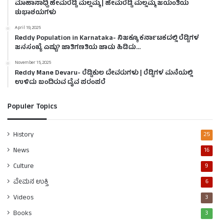
ಮಾಹಾಸಾಧ್ವಿ ಹೇಮರೆಡ್ಡಿ ಮಲ್ಲಮ್ಮ | ಹೇಮರೆಡ್ಡಿ ಮಲ್ಲಮ್ಮ ಜಯಂತಿಯ
ಶುಭಾಶಯಗಳು
April 19, 2025
Reddy Population in Karnataka- ನಿಜಕ್ಕೂ ಕರ್ನಾಟಕದಲ್ಲಿ ರೆಡ್ಡಿಗಳ
ಜನಸಂಖ್ಯೆ ಎಷ್ಟು? ಜಾತಿಗಣತಿಯ ಜಾಡು ಹಿಡಿದು…
November 15, 2025
Reddy Mane Devaru- ರೆಡ್ಡಿಕುಲ ದೇವರುಗಳು | ರೆಡ್ಡಿಗಳ ಮನೆಯಲ್ಲಿ
ಉಳಿದು ಬಂದಿರುವ ದೈವ ಪರಂಪರೆ
Populer Topics
History
25
News
16
Culture
9
ವೇಮನ ಉಕ್ತಿ
6
Videos
3
Books
3