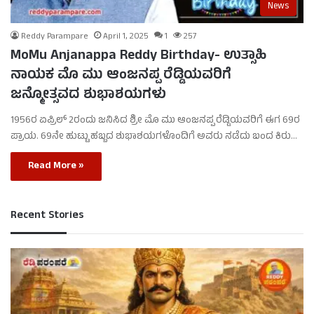
News
Reddy Parampare
April 1, 2025
1
257
MoMu Anjanappa Reddy Birthday- ಉತ್ಸಾಹಿ
ನಾಯಕ ಮೊ ಮು ಆಂಜನಪ್ಪ ರೆಡ್ಡಿಯವರಿಗೆ
ಜನ್ಮೋತ್ಸವದ ಶುಭಾಶಯಗಳು
1956ರ ಏಪ್ರಿಲ್ 2ರಂದು ಜನಿಸಿದ ಶ್ರೀ ಮೊ ಮು ಆಂಜನಪ್ಪ ರೆಡ್ಡಿಯವರಿಗೆ ಈಗ 69ರ
ಪ್ರಾಯ. 69ನೇ ಹುಟ್ಟು ಹಬ್ಬದ ಶುಭಾಶಯಗಳೊಂದಿಗೆ ಅವರು ನಡೆದು ಬಂದ ಕಿರು…
Read More »
Recent Stories