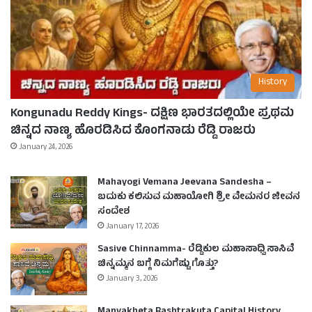
History
Kongunadu Reddy Kings- ದಕ್ಷಿಣ ಭಾರತದಲ್ಲಿಯೇ ಪ್ರಥಮ
ಚಿನ್ನದ ನಾಣ್ಯ ಹೊರಡಿಸಿದ ಕೊಂಗನಾಡು ರೆಡ್ಡಿ ರಾಜರು
January 24, 2026
Mahayogi Vemana Jeevana Sandesha –
ಬದುಕು ಕಲಿಸುವ ಮಹಾಯೋಗಿ ಶ್ರೀ ವೇಮನರ ಜೀವನ
ಸಂದೇಶ
January 17, 2026
Sasive Chinnamma- ರೆಡ್ಡಿಕುಲ ಮಹಾಸಾಧ್ವಿ ಸಾಸಿವೆ
ಚಿನ್ನಮ್ಮನ ಬಗ್ಗೆ ನಿಮಗೆಷ್ಟು ಗೊತ್ತು?
January 3, 2026
Manyakheta Rashtrakuta Capital History