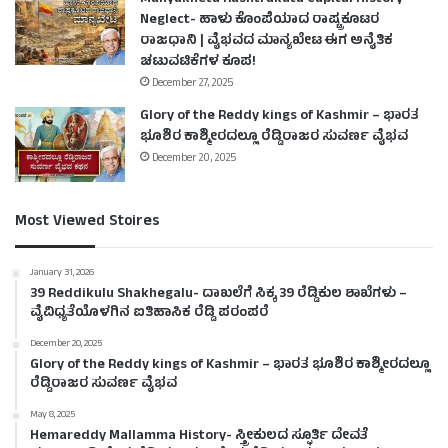
Neglect- ಹಾಳು ಕೊಂಪೆಯಾದ ರಾಷ್ಟ್ರಕೂಟರ
ರಾಜಧಾನಿ | ವೈಭವದ ಮಾನ್ಯಖೇಟ ಈಗ ಅನೈತಿಕ
ಚಟುವಟಿಕೆಗಳ ಕೂಪ!
December 27, 2025
Glory of the Reddy kings of Kashmir – ಭಾರತ
ಭೂಶಿರ ಕಾಶ್ಮೀರದಲ್ಲೂ ರೆಡ್ಡಿರಾಜರ ಸುವರ್ಣ ವೈಭವ
December 20, 2025
Most Viewed Stoires
January 31, 2026
39 Reddikulu Shakhegalu- ದಾಖಲೆಗೆ ಸಿಕ್ಕ 39 ರೆಡ್ಡಿಕುಲ ಶಾಖೆಗಳು –
ವೈವಿಧ್ಯತೆಯೊಳಗಿನ ಐತಿಹಾಸಿಕ ರೆಡ್ಡಿ ಪರಂಪರೆ
December 20, 2025
Glory of the Reddy kings of Kashmir – ಭಾರತ ಭೂಶಿರ ಕಾಶ್ಮೀರದಲ್ಲೂ
ರೆಡ್ಡಿರಾಜರ ಸುವರ್ಣ ವೈಭವ
May 8, 2025
Hemareddy Mallamma History- ಸ್ತ್ರೀಕುಲದ ಸ್ಫೂರ್ತಿ ದೇವತೆ