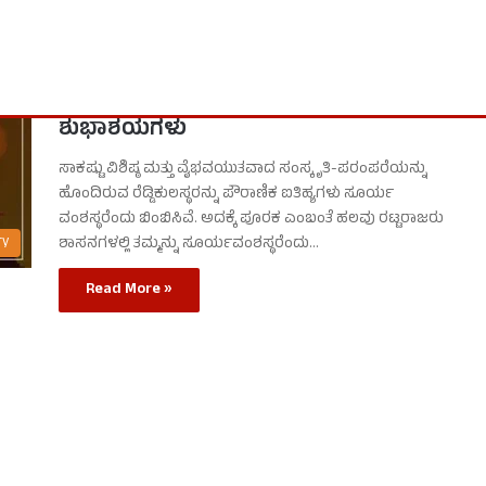
Reddy Parampare
April 6, 2025
2
529
Reddy Suryavamsa- ರೆಡ್ಡಿಗಳು ಶ್ರೀರಾಮನ
ವಂಶಸ್ಥರು | ಸಮಸ್ತರಿಗೂ ರಾಮನವಮಿ
ಶುಭಾಶಯಗಳು
ಸಾಕಷ್ಟು ವಿಶಿಷ್ಠ ಮತ್ತು ವೈಭವಯುತವಾದ ಸಂಸ್ಕೃತಿ-ಪರಂಪರೆಯನ್ನು
ಹೊಂದಿರುವ ರೆಡ್ಡಿಕುಲಸ್ಥರನ್ನು ಪೌರಾಣಿಕ ಐತಿಹ್ಯಗಳು ಸೂರ್ಯ
ವಂಶಸ್ಥರೆಂದು ಬಿಂಬಿಸಿವೆ. ಅದಕ್ಕೆ ಪೂರಕ ಎಂಬಂತೆ ಹಲವು ರಟ್ಟರಾಜರು
ry
ಶಾಸನಗಳಲ್ಲಿ ತಮ್ಮನ್ನು ಸೂರ್ಯವಂಶಸ್ಥರೆಂದು…
Read More »