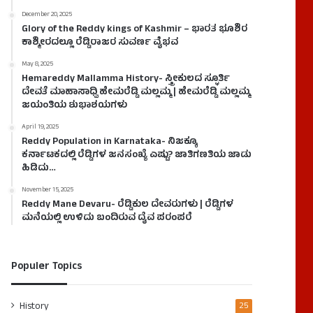
December 20, 2025
Glory of the Reddy kings of Kashmir – ಭಾರತ ಭೂಶಿರ
ಕಾಶ್ಮೀರದಲ್ಲೂ ರೆಡ್ಡಿರಾಜರ ಸುವರ್ಣ ವೈಭವ
May 8, 2025
Hemareddy Mallamma History- ಸ್ತ್ರೀಕುಲದ ಸ್ಫೂರ್ತಿ
ದೇವತೆ ಮಾಹಾಸಾಧ್ವಿ ಹೇಮರೆಡ್ಡಿ ಮಲ್ಲಮ್ಮ | ಹೇಮರೆಡ್ಡಿ ಮಲ್ಲಮ್ಮ
ಜಯಂತಿಯ ಶುಭಾಶಯಗಳು
April 19, 2025
Reddy Population in Karnataka- ನಿಜಕ್ಕೂ
ಕರ್ನಾಟಕದಲ್ಲಿ ರೆಡ್ಡಿಗಳ ಜನಸಂಖ್ಯೆ ಎಷ್ಟು? ಜಾತಿಗಣತಿಯ ಜಾಡು
ಹಿಡಿದು…
November 15, 2025
Reddy Mane Devaru- ರೆಡ್ಡಿಕುಲ ದೇವರುಗಳು | ರೆಡ್ಡಿಗಳ
ಮನೆಯಲ್ಲಿ ಉಳಿದು ಬಂದಿರುವ ದೈವ ಪರಂಪರೆ
Populer Topics
History
25