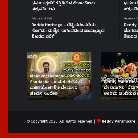
ಧರ್ಮರಕ್ಷಣೆಗೆ ಕತ್ತಿ ಹಿಡಿದ ಕೊಂಡವೀಡು
ಧರ್ಮರಕ್
ಚಕ್ರವರ್ತಿಗಳು
ಚಕ್ರವರ್
February 14, 2026
February 14
Reddy Heritage – ರೆಡ್ಡಿ ಪರಂಪರೆಯ
Reddy 
ಸೊಗಡು: ಮಣ್ಣಿನ ಸುಗಂಧದಿಂದ ಸಾಮ್ರಾಜ್ಯದ
ಸೊಗಡು:
ಶಿಖರದ ವರೆಗೆ
ಶಿಖರದ 
Mahayogi
Reddy
Vemana
Mane
Jeevana
Devaru-
January 17, 2026
Sandesha
ರೆಡ್ಡಿಕುಲ
Mahayogi Vemana Jeevana
November 15, 2025
–
ದೇವರುಗಳು
Sandesha – ಬದುಕು ಕಲಿಸುವ
Reddy Mane Devaru
ಬದುಕು
|
ಮಹಾಯೋಗಿ ಶ್ರೀ ವೇಮನರ
ದೇವರುಗಳು | ರೆಡ್ಡಿ
ಜೀವನ ಸಂದೇಶ
ಉಳಿದು ಬಂದಿರುವ 
ಕಲಿಸುವ
ರೆಡ್ಡಿಗಳ
ಮಹಾಯೋಗಿ
ಮನೆಯಲ್ಲಿ
ಶ್ರೀ
ಉಳಿದು
ವೇಮನರ
ಬಂದಿರುವ
ಜೀವನ
ದೈವ
© Copyright 2025, All Rights Reserved |
Reddy Parampare.
ಸಂದೇಶ
ಪರಂಪರೆ