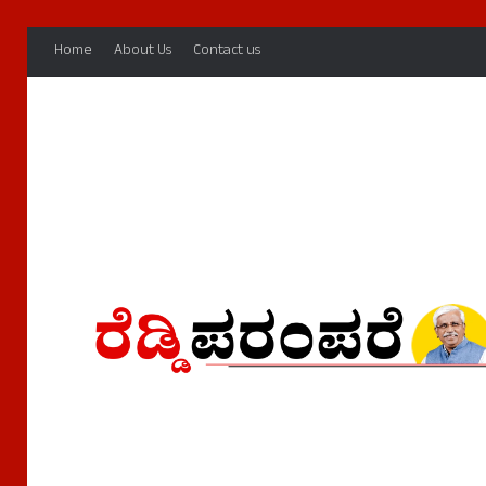
Home
About Us
Contact us
Home
/
Reddy Suryavamsa
Reddy Suryavamsa