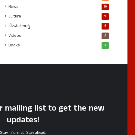
News
16
Culture
9
ವೇಮನ ಉಕ್ತಿ
6
Videos
3
Books
3
r mailing list to get the new
updates!
Stay informed. Stay ahead.