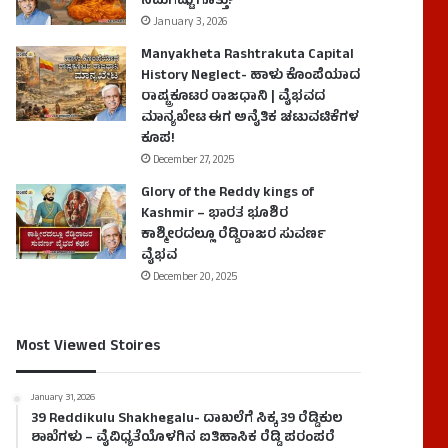
ನಿಮಗೆಷ್ಟು ಗೊತ್ತು?
January 3, 2026
Manyakheta Rashtrakuta Capital
History Neglect- ಹಾಳು ಕೊಂಪೆಯಾದ
ರಾಷ್ಟ್ರಕೂಟರ ರಾಜಧಾನಿ | ವೈಭವದ
ಮಾನ್ಯಖೇಟ ಈಗ ಅನೈತಿಕ ಚಟುವಟಿಕೆಗಳ
ಕೂಪ!
December 27, 2025
Glory of the Reddy kings of
Kashmir – ಭಾರತ ಭೂಶಿರ
ಕಾಶ್ಮೀರದಲ್ಲೂ ರೆಡ್ಡಿರಾಜರ ಸುವರ್ಣ
ವೈಭವ
December 20, 2025
Most Viewed Stoires
January 31, 2026
39 Reddikulu Shakhegalu- ದಾಖಲೆಗೆ ಸಿಕ್ಕ 39 ರೆಡ್ಡಿಕುಲ
ಶಾಖೆಗಳು – ವೈವಿಧ್ಯತೆಯೊಳಗಿನ ಐತಿಹಾಸಿಕ ರೆಡ್ಡಿ ಪರಂಪರೆ