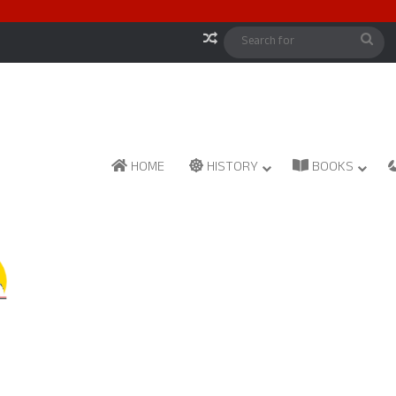
Random Article
Sea
for
HOME
HISTORY
BOOKS