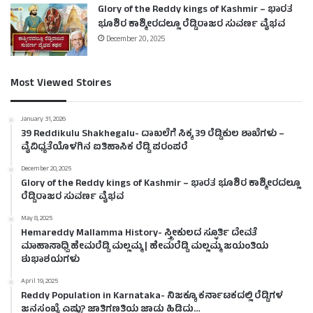
Glory of the Reddy kings of Kashmir – ಭಾರತ
ಭೂಶಿರ ಕಾಶ್ಮೀರದಲ್ಲೂ ರೆಡ್ಡಿರಾಜರ ಸುವರ್ಣ ವೈಭವ
December 20, 2025
Most Viewed Stoires
January 31, 2026
39 Reddikulu Shakhegalu- ದಾಖಲೆಗೆ ಸಿಕ್ಕ 39 ರೆಡ್ಡಿಕುಲ ಶಾಖೆಗಳು –
ವೈವಿಧ್ಯತೆಯೊಳಗಿನ ಐತಿಹಾಸಿಕ ರೆಡ್ಡಿ ಪರಂಪರೆ
December 20, 2025
Glory of the Reddy kings of Kashmir – ಭಾರತ ಭೂಶಿರ ಕಾಶ್ಮೀರದಲ್ಲೂ
ರೆಡ್ಡಿರಾಜರ ಸುವರ್ಣ ವೈಭವ
May 8, 2025
Hemareddy Mallamma History- ಸ್ತ್ರೀಕುಲದ ಸ್ಫೂರ್ತಿ ದೇವತೆ
ಮಾಹಾಸಾಧ್ವಿ ಹೇಮರೆಡ್ಡಿ ಮಲ್ಲಮ್ಮ | ಹೇಮರೆಡ್ಡಿ ಮಲ್ಲಮ್ಮ ಜಯಂತಿಯ
ಶುಭಾಶಯಗಳು
April 19, 2025
Reddy Population in Karnataka- ನಿಜಕ್ಕೂ ಕರ್ನಾಟಕದಲ್ಲಿ ರೆಡ್ಡಿಗಳ
ಜನಸಂಖ್ಯೆ ಎಷ್ಟು? ಜಾತಿಗಣತಿಯ ಜಾಡು ಹಿಡಿದು…