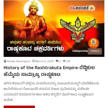
Videos
Reddy Parampare
March 6, 2025
2
214
History of the Rashtrakuta Empire-ರೆಡ್ಡಿಕುಲ
ಹೆಮ್ಮೆಯ ಸಾಮ್ರಾಜ್ಯ ರಾಷ್ಟ್ರಕೂಟ
ಈಗಿನ ಕಲಬುರಗಿ ಜಿಲ್ಲೆಯ ಮಳಖೇಡವನ್ನು ರಾಜಧಾನಿಯನ್ನಾಗಿ ಮಾಡಿಕೊಂಡು
ಕಾವೇರಿಯಿಂದ ಗೋದಾವರಿ ನಡುವಿನ ವಿಶಾಲ ಪ್ರದೇಶವನ್ನು ಸುದೀರ್ಘ
ಎರಡೂವರೆ ಶತಮಾನಗಳ ಕಾಲ ಆಳಿದ ಕನ್ನಡಿಗ ದೊರೆಗಳಾದ ರಾಷ್ಟ್ರಕೂಟರ
ಅನೇಕ…