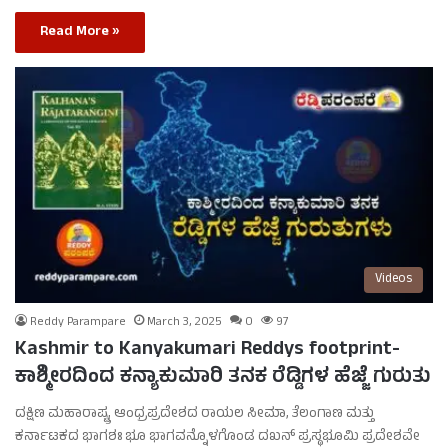
Read More »
Videos
Reddy Parampare
March 3, 2025
0
97
Kashmir to Kanyakumari Reddys footprint-
ಕಾಶ್ಮೀರದಿಂದ ಕನ್ಯಾಕುಮಾರಿ ತನಕ ರೆಡ್ಡಿಗಳ ಹೆಜ್ಜೆ ಗುರುತು
ದಕ್ಷಿಣ ಮಹಾರಾಷ್ಟ್ರ, ಆಂಧ್ರಪ್ರದೇಶದ ರಾಯಲ ಸೀಮಾ, ತೆಲಂಗಾಣ ಮತ್ತು
ಕರ್ನಾಟಕದ ಭಾಗಶಃ ಭೂ ಭಾಗವನ್ನೊಳಗೊಂಡ ದಖನ್ ಪ್ರಸ್ಥಭೂಮಿ ಪ್ರದೇಶವೇ