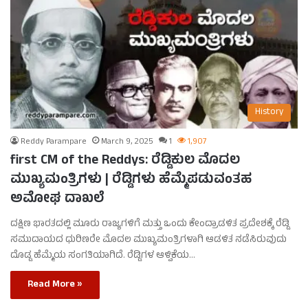
History
Reddy Parampare
March 9, 2025
1
1,907
first CM of the Reddys: ರೆಡ್ಡಿಕುಲ ಮೊದಲ
ಮುಖ್ಯಮಂತ್ರಿಗಳು | ರೆಡ್ಡಿಗಳು ಹೆಮ್ಮೆಪಡುವಂತಹ
ಅಮೋಘ ದಾಖಲೆ
ದಕ್ಷಿಣ ಭಾರತದಲ್ಲಿ ಮೂರು ರಾಜ್ಯಗಳಿಗೆ ಮತ್ತು ಒಂದು ಕೇಂದ್ರಾಡಳಿತ ಪ್ರದೇಶಕ್ಕೆ ರೆಡ್ಡಿ
ಸಮುದಾಯದ ಧುರಿಣರೇ ಮೊದಲ ಮುಖ್ಯಮಂತ್ರಿಗಳಾಗಿ ಆಡಳಿತ ನಡೆಸಿರುವುದು
ದೊಡ್ಡ ಹೆಮ್ಮೆಯ ಸಂಗತಿಯಾಗಿದೆ. ರೆಡ್ಡಿಗಳ ಆಳ್ವಿಕೆಯ…
Read More »