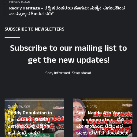
February 14, 2026
Reddy Heritage – ರೆಡ್ಡಿ ಪರಂಪರೆಯ ಸೊಗಡು: ಮಣ್ಣಿನ ಸುಗಂಧದಿಂದ
ಸಾಮ್ರಾಜ್ಯದ ಶಿಖರದ ವರೆಗೆ
SUBSCRIBE TO NEWSLETTERS
Subscribe to our mailing list to
get the new updates!
Stay informed. Stay ahead.
Smt.
Vemana
Nanda
May 3, 2025
Neeti-
Smt. Nanda 4th Year
4th
ಕೊಟ್ಟು
Commemoration- ಮೊ
Year
ಕೆಟ್ಟವರಿಲ್ಲ
ಮು ಆಂಜನಪ್ಪ ರೆಡ್ಡಿರವರ
Commemoration-
|
March 1, 2025
ಬಾಳು ಬೆಳಗಿದ ನಂದಾದೀಪ
Vemana Neeti-ಕೊಟ್ಟು
ಮೊ
ನೀಡಿದಷ್ಟೂ