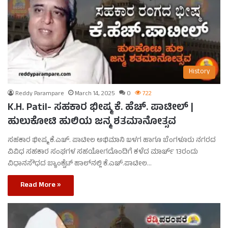
History
Reddy Parampare
March 14, 2025
0
722
K.H. Patil- ಸಹಕಾರ ಭೀಷ್ಮ ಕೆ. ಹೆಚ್. ಪಾಟೀಲ್ |
ಹುಲುಕೋಟಿ ಹುಲಿಯ ಜನ್ಮ ಶತಮಾನೋತ್ಸವ
ಸಹಕಾರ ಭೀಷ್ಮ ಕೆ.ಎಚ್. ಪಾಟೀಲ ಅಭಿಮಾನಿ ಬಳಗ ಹಾಗೂ ಬೆಂಗಳೂರು ನಗರದ
ವಿವಿಧ ಸಹಕಾರ ಸಂಘಗಳ ಸಹಯೋಗದೊಂದಿಗೆ ಕಳೆದ ಮಾರ್ಚ್ 13ರಂದು
ವಿಧಾನಸೌಧದ ಬ್ಯಾಂಕ್ವೆಟ್ ಹಾಲ್‌ನಲ್ಲಿ ಕೆ.ಎಚ್.ಪಾಟೀಲ…
Read More »