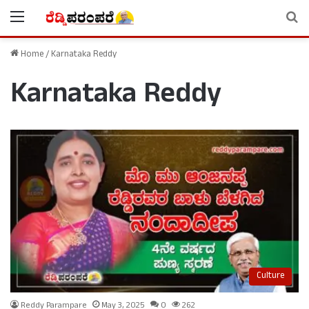
Menu
Se
Home
/
Karnataka Reddy
Karnataka Reddy
Culture
Reddy Parampare
May 3, 2025
0
262