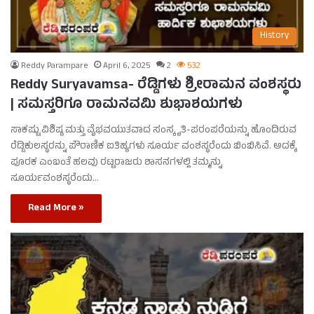
History
Reddy Parampare
April 6, 2025
2
532
Reddy Suryavamsa- ರೆಡ್ಡಿಗಳು ಶ್ರೀರಾಮನ ವಂಶಸ್ಥರು
| ಸಮಸ್ತರಿಗೂ ರಾಮನವಮಿ ಶುಭಾಶಯಗಳು
ಸಾಕಷ್ಟು ವಿಶಿಷ್ಠ ಮತ್ತು ವೈಭವಯುತವಾದ ಸಂಸ್ಕೃತಿ-ಪರಂಪರೆಯನ್ನು ಹೊಂದಿರುವ
ರೆಡ್ಡಿಕುಲಸ್ಥರನ್ನು ಪೌರಾಣಿಕ ಐತಿಹ್ಯಗಳು ಸೂರ್ಯ ವಂಶಸ್ಥರೆಂದು ಬಿಂಬಿಸಿವೆ. ಅದಕ್ಕೆ
ಪೂರಕ ಎಂಬಂತೆ ಹಲವು ರಟ್ಟರಾಜರು ಶಾಸನಗಳಲ್ಲಿ ತಮ್ಮನ್ನು
ಸೂರ್ಯವಂಶಸ್ಥರೆಂದು…
Read More »