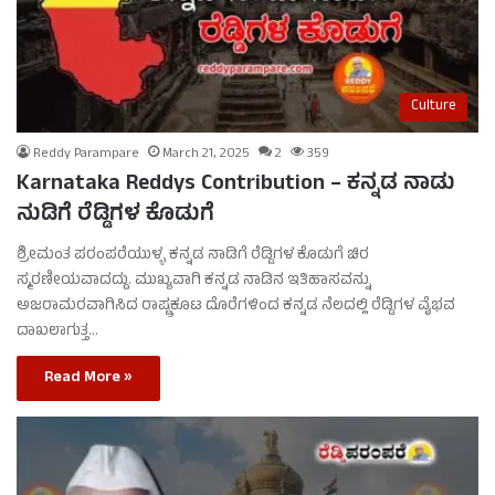
Culture
Reddy Parampare
March 21, 2025
2
359
Karnataka Reddys Contribution – ಕನ್ನಡ ನಾಡು
ನುಡಿಗೆ ರೆಡ್ಡಿಗಳ ಕೊಡುಗೆ
ಶ್ರೀಮಂತ ಪರಂಪರೆಯುಳ್ಳ ಕನ್ನಡ ನಾಡಿಗೆ ರೆಡ್ಡಿಗಳ ಕೊಡುಗೆ ಚಿರ
ಸ್ಮರಣೀಯವಾದದ್ದು. ಮುಖ್ಯವಾಗಿ ಕನ್ನಡ ನಾಡಿನ ಇತಿಹಾಸವನ್ನು
ಅಜರಾಮರವಾಗಿಸಿದ ರಾಷ್ಟ್ರಕೂಟ ದೊರೆಗಳಿಂದ ಕನ್ನಡ ನೆಲದಲ್ಲಿ ರೆಡ್ಡಿಗಳ ವೈಭವ
ದಾಖಲಾಗುತ್ತ…
Read More »