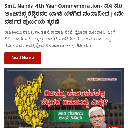
Smt. Nanda 4th Year Commemoration- ಮೊ ಮು
ಆಂಜನಪ್ಪ ರೆಡ್ಡಿರವರ ಬಾಳು ಬೆಳಗಿದ ನಂದಾದೀಪ | 4ನೇ
ವರ್ಷದ ಪುರ್ಣಯ ಸ್ಮರಣೆ
ರಾಜಕೀಯ, ಸಾಹಿತ್ಯ, ಸಂಘಟನೆ, ಸಮಾಜ ಸೇವೆ, ವೈಚಾರಿಕ ಹೋರಾಟ… ಹೀಗೆ
ವಿವಿಧ ರಂಗಗಳಲ್ಲಿ ತಮ್ಮನ್ನು ತೊಡಗಿಸಿಕೊಂಡಿರುವ ಶ್ರೀ ಮೊ.ಮು.ಆಂಜನಪ್ಪ
ರೆಡ್ಡಿರವರ ಧರ್ಮಪತ್ನಿ ಶ್ರೀಮತಿ ನಂದಾ ಆಂಜನಪ್ಪ ರೆಡ್ಡಿರವರು…
Read More »