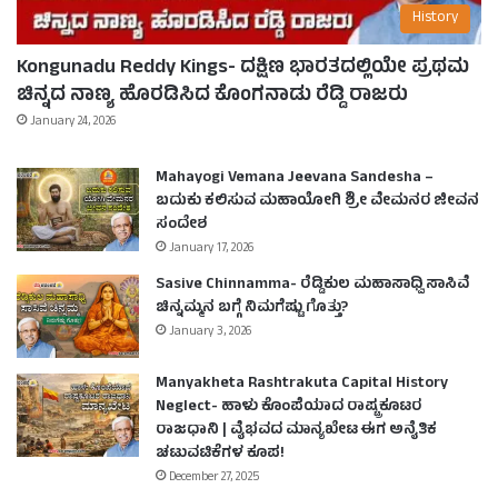
History
Kongunadu Reddy Kings- ದಕ್ಷಿಣ ಭಾರತದಲ್ಲಿಯೇ ಪ್ರಥಮ
ಚಿನ್ನದ ನಾಣ್ಯ ಹೊರಡಿಸಿದ ಕೊಂಗನಾಡು ರೆಡ್ಡಿ ರಾಜರು
January 24, 2026
Mahayogi Vemana Jeevana Sandesha –
ಬದುಕು ಕಲಿಸುವ ಮಹಾಯೋಗಿ ಶ್ರೀ ವೇಮನರ ಜೀವನ
ಸಂದೇಶ
January 17, 2026
Sasive Chinnamma- ರೆಡ್ಡಿಕುಲ ಮಹಾಸಾಧ್ವಿ ಸಾಸಿವೆ
ಚಿನ್ನಮ್ಮನ ಬಗ್ಗೆ ನಿಮಗೆಷ್ಟು ಗೊತ್ತು?
January 3, 2026
Manyakheta Rashtrakuta Capital History
Neglect- ಹಾಳು ಕೊಂಪೆಯಾದ ರಾಷ್ಟ್ರಕೂಟರ
ರಾಜಧಾನಿ | ವೈಭವದ ಮಾನ್ಯಖೇಟ ಈಗ ಅನೈತಿಕ
ಚಟುವಟಿಕೆಗಳ ಕೂಪ!
December 27, 2025