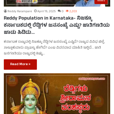
News
Reddy Parampare
April 19, 2025
0
2,203
Reddy Population in Karnataka- ನಿಜಕ್ಕೂ
ಕರ್ನಾಟಕದಲ್ಲಿ ರೆಡ್ಡಿಗಳ ಜನಸಂಖ್ಯೆ ಎಷ್ಟು? ಜಾತಿಗಣತಿಯ
ಜಾಡು ಹಿಡಿದು…
ಕರ್ನಾಟಕ ರಾಜ್ಯದಲ್ಲಿ ನಿಜಕ್ಕೂ ರೆಡ್ಡಿಗಳ ಜನಸಂಖ್ಯೆ ಎಷ್ಟಿದೆ? ರಾಜ್ಯದ ವಿವಿಧ ಜಿಲ್ಲೆ,
ತಾಲ್ಲೂಕುವಾರು ಪ್ರಾಬಲ್ಯ ಹೇಗಿದೆ? ಎಂಬ ವಿವರವಾದ ಮಾಹಿತಿ ಇಲ್ಲಿದೆ… ಜಾತಿ
ಜನಗಣತಿಯು ರಾಜ್ಯದಲ್ಲಿ ಕಿಚ್ಚು…
Read More »