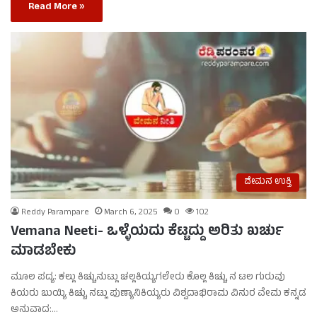
Read More »
ವೇಮನ ಉಕ್ತಿ
Reddy Parampare
March 6, 2025
0
102
Vemana Neeti- ಒಳ್ಳೆಯದು ಕೆಟ್ಟದ್ದು ಅರಿತು ಖರ್ಚು
ಮಾಡಬೇಕು
ಮೂಲ ಪದ್ಯ: ಕಲ್ಲು ಕಿಚ್ಚುನುಟ್ಲು ಚಲ್ಲಕಿಯ್ಯಗಲೇರು ಕೊಲ್ಲ ಕಿಚ್ಚು ನ ಟಲ ಗುರುವು
ಕಿಯರು ಬುಯ್ಯಿ ಕಿಚ್ಚು ನಟ್ಲು ಪುಣ್ಯಾನಿಕಿಯ್ಯರು ವಿಶ್ವದಾಭಿರಾಮ ವಿನುರ ವೇಮ ಕನ್ನಡ
ಅನುವಾದ:…