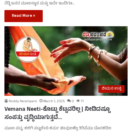
ರೆಡ್ಡಿ ಜನರ ಮೂಲಸ್ಥಾನ ಮತ್ತು ಇದೇ ಇಂದಿಗೂ…
Read More »
ವೇಮನ ಉಕ್ತಿ
Reddy Parampare
March 1, 2025
0
71
Vemana Neeti-ಕೊಟ್ಟು ಕೆಟ್ಟವರಿಲ್ಲ | ನೀಡಿದಷ್ಟೂ
ಸಂಪತ್ತು ವೃದ್ಧಿಯಾಗುತ್ತದೆ…
ಮೂಲ ಪದ್ಯ: ಕಲಿಗಿ ಪಟ್ಟಲೇನಿ ಕರ್ಮ ಜೀವುಲಕೆಲ್ಲ ತಿರಿಪೆಮು ದೊರಕದಿಲ