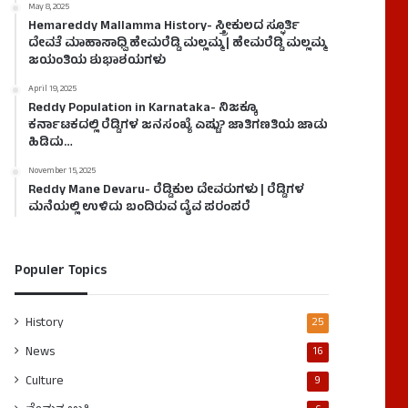
May 8, 2025
Hemareddy Mallamma History- ಸ್ತ್ರೀಕುಲದ ಸ್ಫೂರ್ತಿ
ದೇವತೆ ಮಾಹಾಸಾಧ್ವಿ ಹೇಮರೆಡ್ಡಿ ಮಲ್ಲಮ್ಮ | ಹೇಮರೆಡ್ಡಿ ಮಲ್ಲಮ್ಮ
ಜಯಂತಿಯ ಶುಭಾಶಯಗಳು
April 19, 2025
Reddy Population in Karnataka- ನಿಜಕ್ಕೂ
ಕರ್ನಾಟಕದಲ್ಲಿ ರೆಡ್ಡಿಗಳ ಜನಸಂಖ್ಯೆ ಎಷ್ಟು? ಜಾತಿಗಣತಿಯ ಜಾಡು
ಹಿಡಿದು…
November 15, 2025
Reddy Mane Devaru- ರೆಡ್ಡಿಕುಲ ದೇವರುಗಳು | ರೆಡ್ಡಿಗಳ
ಮನೆಯಲ್ಲಿ ಉಳಿದು ಬಂದಿರುವ ದೈವ ಪರಂಪರೆ
Populer Topics
History
25
News
16
Culture
9