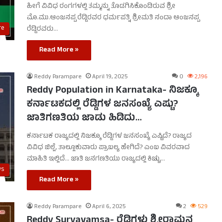
ಹೀಗೆ ವಿವಿಧ ರಂಗಗಳಲ್ಲಿ ತಮ್ಮನ್ನು ತೊಡಗಿಸಿಕೊಂಡಿರುವ ಶ್ರೀ
ಮೊ.ಮು.ಆಂಜನಪ್ಪ ರೆಡ್ಡಿರವರ ಧರ್ಮಪತ್ನಿ ಶ್ರೀಮತಿ ನಂದಾ ಆಂಜನಪ್ಪ
re
ರೆಡ್ಡಿರವರು…
Read More »
Reddy Parampare
April 19, 2025
0
2,196
Reddy Population in Karnataka- ನಿಜಕ್ಕೂ
ಕರ್ನಾಟಕದಲ್ಲಿ ರೆಡ್ಡಿಗಳ ಜನಸಂಖ್ಯೆ ಎಷ್ಟು?
ಜಾತಿಗಣತಿಯ ಜಾಡು ಹಿಡಿದು…
ಕರ್ನಾಟಕ ರಾಜ್ಯದಲ್ಲಿ ನಿಜಕ್ಕೂ ರೆಡ್ಡಿಗಳ ಜನಸಂಖ್ಯೆ ಎಷ್ಟಿದೆ? ರಾಜ್ಯದ
ವಿವಿಧ ಜಿಲ್ಲೆ, ತಾಲ್ಲೂಕುವಾರು ಪ್ರಾಬಲ್ಯ ಹೇಗಿದೆ? ಎಂಬ ವಿವರವಾದ
ಮಾಹಿತಿ ಇಲ್ಲಿದೆ… ಜಾತಿ ಜನಗಣತಿಯು ರಾಜ್ಯದಲ್ಲಿ ಕಿಚ್ಚು…
ws
Read More »
Reddy Parampare
April 6, 2025
2
529
Reddy Suryavamsa- ರೆಡ್ಡಿಗಳು ಶ್ರೀರಾಮನ