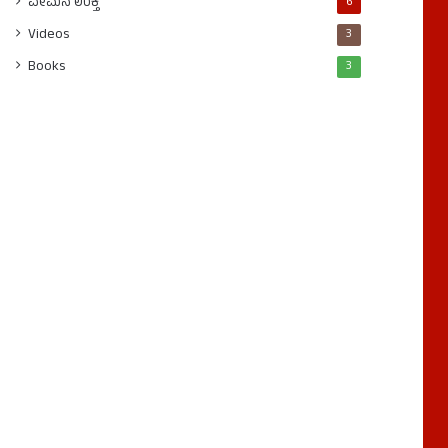
ವೇಮನ ಉಕ್ತಿ
6
Videos
3
Books
3