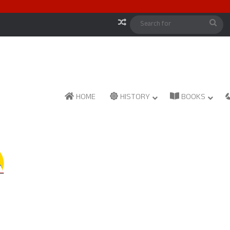
Random Article
Sea
for
HOME
HISTORY
BOOKS
Reddy Parampare
October 22, 2025
0
131
MoMu Anjanappa Reddy Janapath- ಮೊ