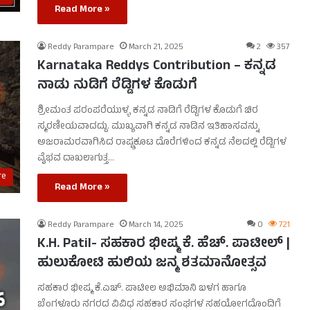
Read More »
Reddy Parampare
March 21, 2025
2
357
Karnataka Reddys Contribution – ಕನ್ನಡ
ನಾಡು ನುಡಿಗೆ ರೆಡ್ಡಿಗಳ ಕೊಡುಗೆ
ಶ್ರೀಮಂತ ಪರಂಪರೆಯುಳ್ಳ ಕನ್ನಡ ನಾಡಿಗೆ ರೆಡ್ಡಿಗಳ ಕೊಡುಗೆ ಚಿರ
ಸ್ಮರಣೀಯವಾದದ್ದು. ಮುಖ್ಯವಾಗಿ ಕನ್ನಡ ನಾಡಿನ ಇತಿಹಾಸವನ್ನು
ಅಜರಾಮರವಾಗಿಸಿದ ರಾಷ್ಟ್ರಕೂಟ ದೊರೆಗಳಿಂದ ಕನ್ನಡ ನೆಲದಲ್ಲಿ ರೆಡ್ಡಿಗಳ
ವೈಭವ ದಾಖಲಾಗುತ್ತ…
re
Read More »
Reddy Parampare
March 14, 2025
0
721
K.H. Patil- ಸಹಕಾರ ಭೀಷ್ಮ ಕೆ. ಹೆಚ್. ಪಾಟೀಲ್ |
ಹುಲುಕೋಟಿ ಹುಲಿಯ ಜನ್ಮ ಶತಮಾನೋತ್ಸವ
ಸಹಕಾರ ಭೀಷ್ಮ ಕೆ.ಎಚ್. ಪಾಟೀಲ ಅಭಿಮಾನಿ ಬಳಗ ಹಾಗೂ
ಬೆಂಗಳೂರು ನಗರದ ವಿವಿಧ ಸಹಕಾರ ಸಂಘಗಳ ಸಹಯೋಗದೊಂದಿಗೆ