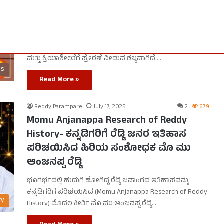
ಮು ಆಂಜನಪ್ಪ ರೆಡ್ಡಿಯವರ ಜನಪಥ |
ಜನಸೇವೆಯ ಹಾದಿಯ ಪ್ರೇರಣಾದಾಯಕ ಕಥನ
MoMu Anjanappa Reddy Janapath: ಮೊ.ಮು. ಆಂಜನಪ್ಪ ರೆಡ್ಡಿ
ಎಂಬ ಹೆಸರು ಇಂದಿನ ಯುವ ಪೀಳಿಗೆಯ ಮನಸ್ಸಿನಲ್ಲಿ ಉತ್ಸಾಹ, ಚಿಂತನೆ,
ಮತ್ತು ಕ್ರಿಯಾಶೀಲತೆಗೆ ಪ್ರೇರಣೆ ನೀಡುವ ಶಬ್ದವಾಗಿದೆ.…
os
Read More »
Reddy Parampare
July 17, 2025
2
679
Momu Anjanappa Research of Reddy
History- ಕನ್ನಡಿಗರಿಗೆ ರೆಡ್ಡಿ ಜನರ ಇತಿಹಾಸ
ಪರಿಚಯಿಸಿದ ಹಿರಿಯ ಸಂಶೋಧಕ ಮೊ ಮು
ಆಂಜನಪ್ಪ ರೆಡ್ಡಿ
ಭೂಗರ್ಭದಲ್ಲಿ ಹುದುಗಿ ಹೋಗಿದ್ದ ರೆಡ್ಡಿ ಜನಾಂಗದ ಇತಿಹಾಸವನ್ನು
ಕನ್ನಡಿಗರಿಗೆ ಪರಿಚಯಿಸಿದ (Momu Anjanappa Research of Reddy
ry
History) ಮೊದಲ ಕೀರ್ತಿ ಮೊ ಮು ಆಂಜನಪ್ಪ ರೆಡ್ಡಿ…