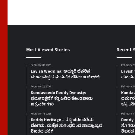
Most Viewed Stories
Recent S
February 28, 2026
February 28
Lavish Wedding: ಅದ್ಧೂರಿ ಹೆಸರಿನ
Lavish 
ದುಂದುವೆಚ್ಚದ ಮದುವೆಗೆ ಕಡಿವಾಣ ಬೀಳಲಿ
ದುಂದುವ
February 22, 2026
February 22
Kondaveedu Reddy Dynasty:
Kondav
ಧರ್ಮರಕ್ಷಣೆಗೆ ಕತ್ತಿ ಹಿಡಿದ ಕೊಂಡವೀಡು
ಧರ್ಮರಕ್
ಚಕ್ರವರ್ತಿಗಳು
ಚಕ್ರವರ್
February 14, 2026
February 14
Reddy Heritage – ರೆಡ್ಡಿ ಪರಂಪರೆಯ
Reddy 
ಸೊಗಡು: ಮಣ್ಣಿನ ಸುಗಂಧದಿಂದ ಸಾಮ್ರಾಜ್ಯದ
ಸೊಗಡು:
ಶಿಖರದ ವರೆಗೆ
ಶಿಖರದ 