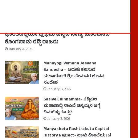
History
Kongunadu Reddy Kings- ದಕ್ಷಿಣ
ಭಾರತದಲ್ಲಿಯೇ ಪ್ರಥಮ ಚಿನ್ನದ ನಾಣ್ಯ ಹೊರಡಿಸಿದ
ಕೊಂಗನಾಡು ರೆಡ್ಡಿ ರಾಜರು
January 24, 2026
Mahayogi Vemana Jeevana
Sandesha – ಬದುಕು ಕಲಿಸುವ
ಮಹಾಯೋಗಿ ಶ್ರೀ ವೇಮನರ ಜೀವನ
ಸಂದೇಶ
January 17, 2026
Sasive Chinnamma- ರೆಡ್ಡಿಕುಲ
ಮಹಾಸಾಧ್ವಿ ಸಾಸಿವೆ ಚಿನ್ನಮ್ಮನ ಬಗ್ಗೆ
ನಿಮಗೆಷ್ಟು ಗೊತ್ತು?
January 3, 2026
Manyakheta Rashtrakuta Capital
History Neglect- ಹಾಳು ಕೊಂಪೆಯಾದ