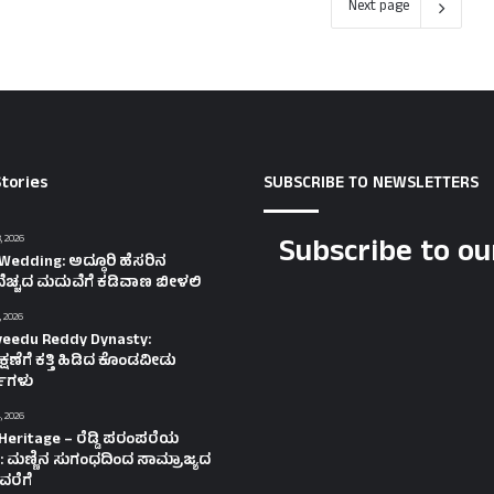
Next page
tories
SUBSCRIBE TO NEWSLETTERS
Subscribe to ou
, 2026
Wedding: ಅದ್ಧೂರಿ ಹೆಸರಿನ
ೆಚ್ಚದ ಮದುವೆಗೆ ಕಡಿವಾಣ ಬೀಳಲಿ
, 2026
eedu Reddy Dynasty:
ಷಣೆಗೆ ಕತ್ತಿ ಹಿಡಿದ ಕೊಂಡವೀಡು
ತಿಗಳು
, 2026
Heritage – ರೆಡ್ಡಿ ಪರಂಪರೆಯ
 ಮಣ್ಣಿನ ಸುಗಂಧದಿಂದ ಸಾಮ್ರಾಜ್ಯದ
ವರೆಗೆ