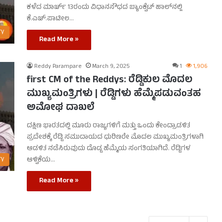
ಕಳೆದ ಮಾರ್ಚ್ 13ರಂದು ವಿಧಾನಸೌಧದ ಬ್ಯಾಂಕ್ವೆಟ್ ಹಾಲ್‌ನಲ್ಲಿ
ಕೆ.ಎಚ್.ಪಾಟೀಲ…
ry
Read More »
Reddy Parampare
March 9, 2025
1
1,906
first CM of the Reddys: ರೆಡ್ಡಿಕುಲ ಮೊದಲ
ಮುಖ್ಯಮಂತ್ರಿಗಳು | ರೆಡ್ಡಿಗಳು ಹೆಮ್ಮೆಪಡುವಂತಹ
ಅಮೋಘ ದಾಖಲೆ
ದಕ್ಷಿಣ ಭಾರತದಲ್ಲಿ ಮೂರು ರಾಜ್ಯಗಳಿಗೆ ಮತ್ತು ಒಂದು ಕೇಂದ್ರಾಡಳಿತ
ಪ್ರದೇಶಕ್ಕೆ ರೆಡ್ಡಿ ಸಮುದಾಯದ ಧುರಿಣರೇ ಮೊದಲ ಮುಖ್ಯಮಂತ್ರಿಗಳಾಗಿ
ಆಡಳಿತ ನಡೆಸಿರುವುದು ದೊಡ್ಡ ಹೆಮ್ಮೆಯ ಸಂಗತಿಯಾಗಿದೆ. ರೆಡ್ಡಿಗಳ
ry
ಆಳ್ವಿಕೆಯ…
Read More »