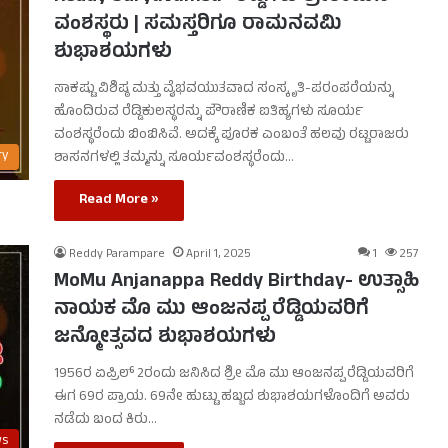
ವಂಶಸ್ಥರು | ಸಮಸ್ತರಿಗೂ ರಾಮನವಮಿ
ಶುಭಾಶಯಗಳು
ಸಾಕಷ್ಟು ವಿಶಿಷ್ಠ ಮತ್ತು ವೈಭವಯುತವಾದ ಸಂಸ್ಕೃತಿ-ಪರಂಪರೆಯನ್ನು
ಹೊಂದಿರುವ ರೆಡ್ಡಿಕುಲಸ್ಥರನ್ನು ಪೌರಾಣಿಕ ಐತಿಹ್ಯಗಳು ಸೂರ್ಯ
ವಂಶಸ್ಥರೆಂದು ಬಿಂಬಿಸಿವೆ. ಅದಕ್ಕೆ ಪೂರಕ ಎಂಬಂತೆ ಹಲವು ರಟ್ಟರಾಜರು
ry
ಶಾಸನಗಳಲ್ಲಿ ತಮ್ಮನ್ನು ಸೂರ್ಯವಂಶಸ್ಥರೆಂದು…
Read More »
Reddy Parampare
April 1, 2025
1
257
MoMu Anjanappa Reddy Birthday- ಉತ್ಸಾಹಿ
ನಾಯಕ ಮೊ ಮು ಆಂಜನಪ್ಪ ರೆಡ್ಡಿಯವರಿಗೆ
ಜನ್ಮೋತ್ಸವದ ಶುಭಾಶಯಗಳು
1956ರ ಏಪ್ರಿಲ್ 2ರಂದು ಜನಿಸಿದ ಶ್ರೀ ಮೊ ಮು ಆಂಜನಪ್ಪ ರೆಡ್ಡಿಯವರಿಗೆ
ಈಗ 69ರ ಪ್ರಾಯ. 69ನೇ ಹುಟ್ಟು ಹಬ್ಬದ ಶುಭಾಶಯಗಳೊಂದಿಗೆ ಅವರು
ನಡೆದು ಬಂದ ಕಿರು…
ws