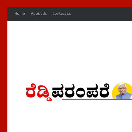
Home
About Us
Contact us
Home
/
Reddy Parampare
Reddy Parampare